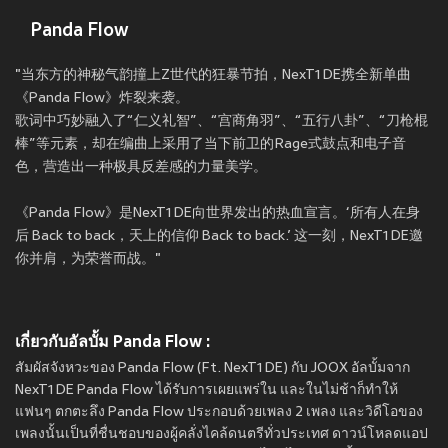
Panda Flow
"当东方的神秘气韵撞上Z世代的狂暴节拍，NexT1DE携全新单曲
《Panda Flow》炸裂来袭。
歌词中巧妙融入了“仁义礼智”、“宫商角羽”、“五行八卦”、“刀枪棍
棒”等元素，却在编曲上采用了当下前卫的Rage式鼓点和电子音
色，营造出一种极具反差感的力量美学。
《Panda Flow》是NexT1DE向世界发出的热血宣言。‘所有人在身
后 Back to back，天上的信仰 Back to back.’ 这一刻，NexT1DE邀
你并肩，为荣誉而战。"
เกี่ยวกับอัลบั้ม Panda Flow :
สัมผัสจังหวะของ Panda Flow (Ft. NexT1DE) กับ JOOX อัลบั้มจาก
NexT1DE Panda Flow ได้รับการเผยแพร่ใน
และในไม่ช้าก็ทำให้
แฟนๆ ตกตะลึง Panda Flow ประกอบด้วยเพลง 2 เพลง และวิดีโอของ
เพลงนั้นเป็นที่ชื่นชอบของผู้คลั่งไคล้ดนตรีทั่วประเทศ ดาวน์โหลดแอป