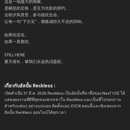
这是一场盛大的相聚。
是瞬息的定格，是互为光影的契约。
去朝夕风景里，参与彼此生命。
让每一句“下次见”，都炼成经久不息的回响。
如果你还在。
如果一直都在。
STILL HERE
夏天很长，够我们永远热泪盈眶。
เกี่ยวกับอัลบั้ม Reckless :
เปิดตัวเมื่อ 31 มี.ค. 2026 Reckless เป็นอัลบั้มที่น่าทึ่งของ NexT1DE ได้
แสดงผลงานที่ดีที่สุดของพวกเขาใน Reckless และเป็นที่โปรดปราน
สำหรับแฟนๆ อย่างแน่นอน ติดตั้งแอป JOOX ตอนนี้และฟังเพลงจาก
อัลบั้ม Reckless ออนไลน์ได้ทุกเวลา