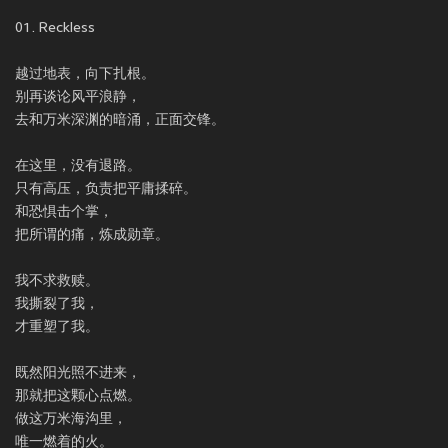
01. Reckless
越过地表，向下扎根。
别再谈论风平浪静，
去和万米深渊的暗涌，正面交锋。
在这里，没有退路。
只有高压，负责把平庸揉碎。
和恐惧击个掌，
把所谓的痛，炼成勋章。
我不求救赎。
我撕裂了我，
才重塑了我。
既然阳光照不进来，
那就把这颗心点燃。
做这万米海沟里，
唯一燃着的火。