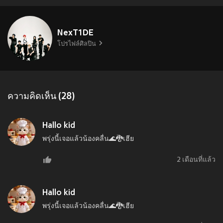
NexT1DE
โปรไฟล์ศิลปิน
ความคิดเห็น (28)
Hallo kid
พรุ่งนี้เจอแล้วน้องคลื่น🌊🐉เฮีย
2 เดือนที่แล้ว
Hallo kid
พรุ่งนี้เจอแล้วน้องคลื่น🌊🐉เฮีย