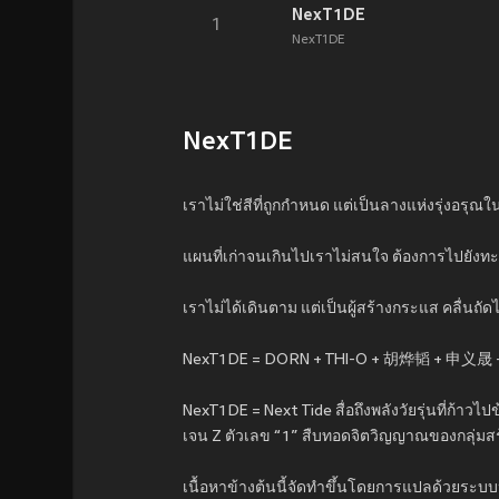
NexT1DE
1
NexT1DE
NexT1DE
เราไม่ใช่สีที่ถูกกำหนด แต่เป็นลางแห่งรุ่งอรุณใ
แผนที่เก่าจนเกินไปเราไม่สนใจ ต้องการไปยังทะเลท
เราไม่ได้เดินตาม แต่เป็นผู้สร้างกระแส คลื่นถั
NexT1DE = DORN + THI-O + 胡烨韬 + 申义
NexT1DE = Next Tide สื่อถึงพลังวัยรุ่นที่ก้
เจน Z ตัวเลข “1” สืบทอดจิตวิญญาณของกลุ่มสร้าง
เนื้อหาข้างต้นนี้จัดทำขึ้นโดยการแปลด้วยระบบ