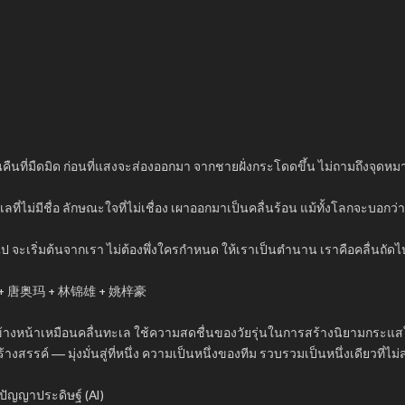
นคืนที่มืดมิด ก่อนที่แสงจะส่องออกมา จากชายฝั่งกระโดดขึ้น ไม่ถามถึงจุดหมายล
ี่ไม่มีชื่อ ลักษณะใจที่ไม่เชื่อง เผาออกมาเป็นคลื่นร้อน แม้ทั้งโลกจะบอกว่า
ดไป จะเริ่มต้นจากเรา ไม่ต้องพึ่งใครกำหนด ให้เราเป็นตำนาน เราคือคลื่นถัดไ
晟 + 唐奥玛 + 林锦雄 + 姚梓豪
าวไปข้างหน้าเหมือนคลื่นทะเล ใช้ความสดชื่นของวัยรุ่นในการสร้างนิยามกระ
สรรค์ — มุ่งมั่นสู่ที่หนึ่ง ความเป็นหนึ่งของทีม รวบรวมเป็นหนึ่งเดียวที่
ปัญญาประดิษฐ์ (AI)