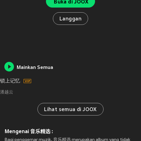
Buka di JOOX
Langgan
Mainkan Semua
锁上记忆
潘越云
Lihat semua di JOOX
Mengenai 音乐精选 :
Bagi penggemar muzik, 音乐精选 merupakan album yang tidak