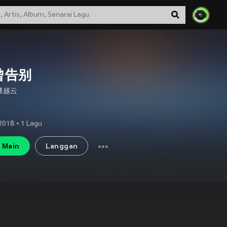
曾告别
潘越云
2018
•
1
Lagu
Main
Langgan