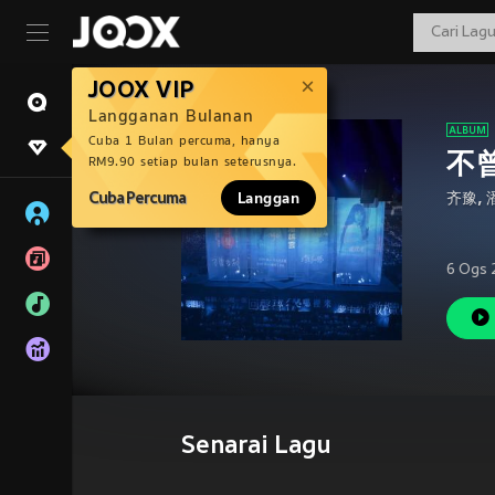
JOOX VIP
Langganan Bulanan
Cuba 1 Bulan percuma, hanya
不
RM9.90 setiap bulan seterusnya.
Cuba Percuma
Langgan
齐豫
,
6 Ogs 
Senarai Lagu