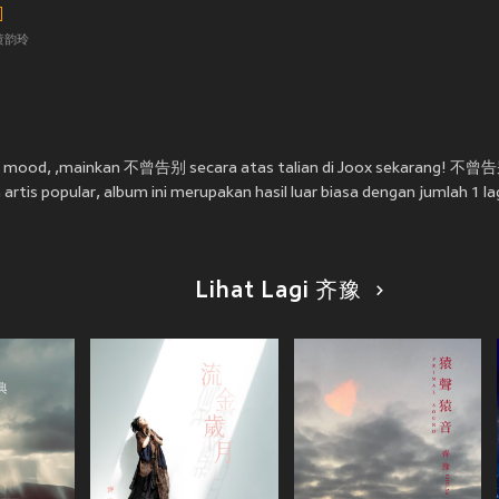
黄韵玲
kan mood, ,mainkan 不曾告别 secara atas talian di Joox sekarang! 不
rtis popular, album ini merupakan hasil luar biasa dengan jumlah 1 la
Lihat Lagi 齐豫