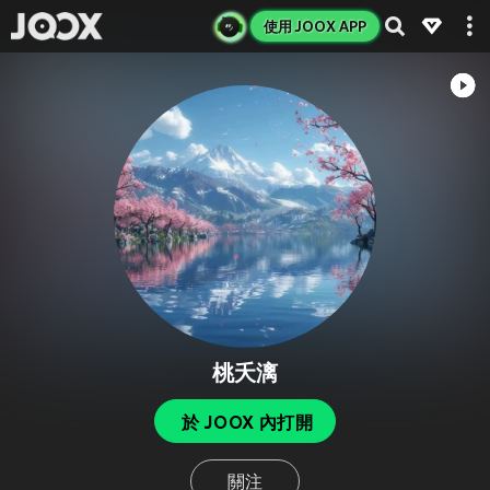
使用 JOOX APP
桃夭漓
於 JOOX 內打開
關注