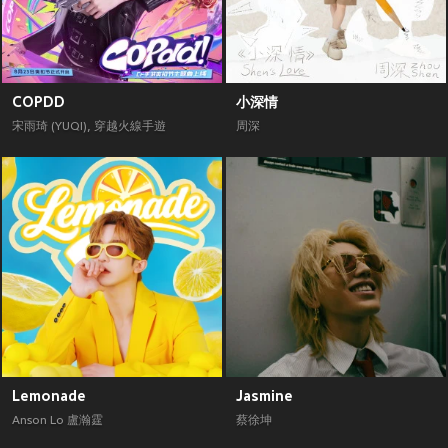
COPDD
小深情
宋雨琦 (YUQI)
,
穿越火線手遊
周深
Lemonade
Jasmine
Anson Lo 盧瀚霆
蔡徐坤