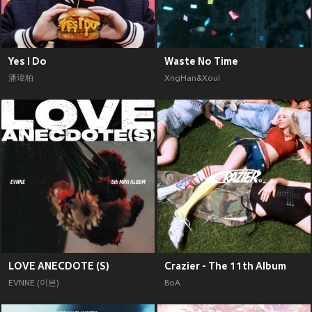
Yes I Do
Waste No Time
潘瑋柏
XngHan&Xoul
LOVE ANECDOTE (S)
Crazier - The 11th Album
EVNNE (이븐)
BoA