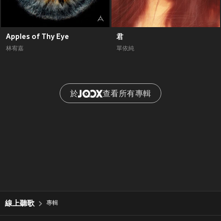
Apples of Thy Eye
君
林宥嘉
單依純
於
查看所有專輯
線上聽歌
專輯