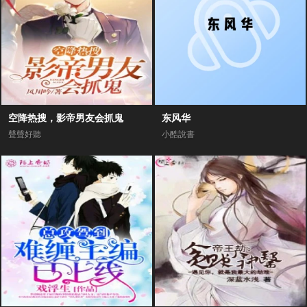
空降热搜，影帝男友会抓鬼
东风华
聲聲好聽
小酷說書