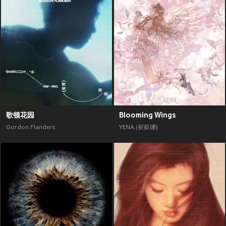
歌顿花园
Blooming Wings
Gordon Flanders
YENA (崔叡娜)