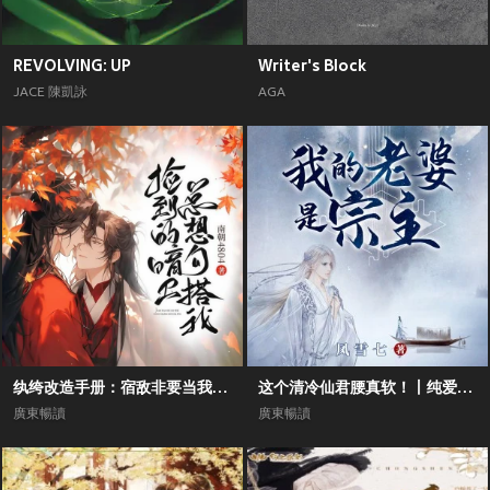
REVOLVING: UP
Writer's Block
JACE 陳凱詠
AGA
纨绔改造手册：宿敌非要当我的男德班主丨双男主纯爱甜宠霸道反派
这个清冷仙君腰真软！丨纯爱向丨双男主丨修仙前世今生丨追妻甜宠
廣東暢讀
廣東暢讀