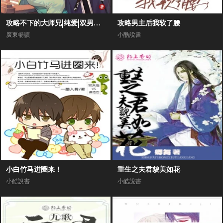
攻略不下的大师兄|纯爱|双男主剧场|高甜爆笑1V1|师尊甜文
攻略男主后我软了腰
廣東暢讀
小酷說書
小白竹马进圈来！
重生之夫君貌美如花
小酷說書
小酷說書