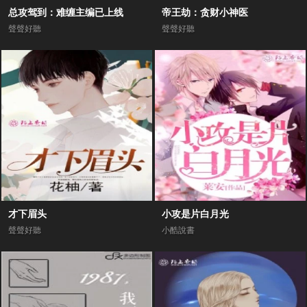
总攻驾到：难缠主编已上线
帝王劫：贪财小神医
聲聲好聽
聲聲好聽
才下眉头
小攻是片白月光
聲聲好聽
小酷說書