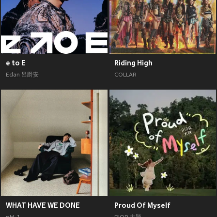
e to E
Riding High
Edan 呂爵安
COLLAR
WHAT HAVE WE DONE
Proud Of Myself