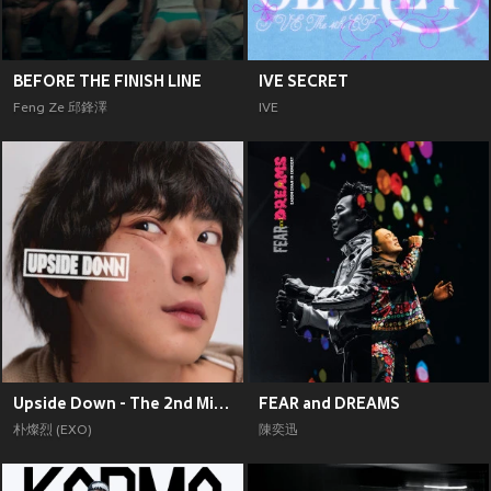
BEFORE THE FINISH LINE
IVE SECRET
Feng Ze 邱鋒澤
IVE
Upside Down - The 2nd Mini Album
FEAR and DREAMS
朴燦烈 (EXO)
陳奕迅