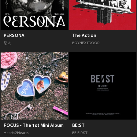
PERSONA
The Action
悠太
BOYNEXTDOOR
FOCUS - The 1st Mini Album
BE:ST
Hearts2Hearts
BE:FIRST