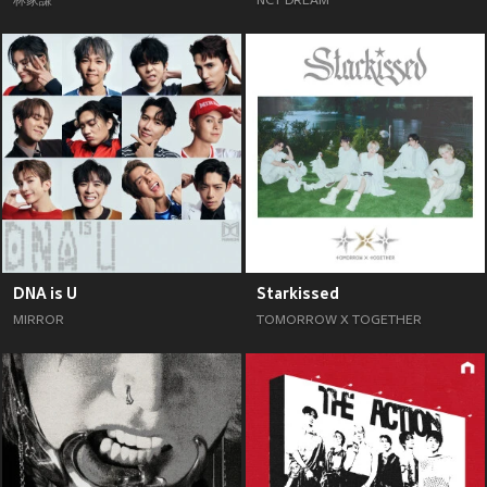
林家謙
NCT DREAM
DNA is U
Starkissed
MIRROR
TOMORROW X TOGETHER