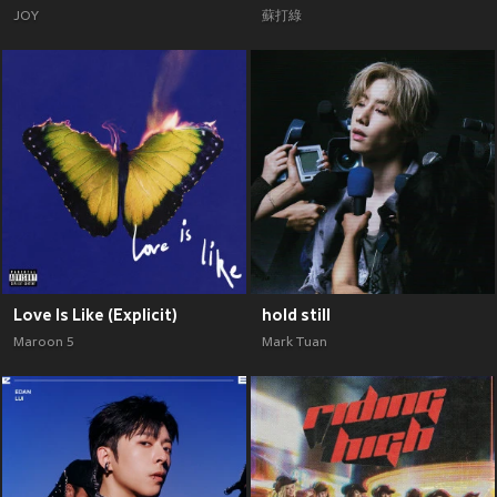
JOY
蘇打綠
Love Is Like (Explicit)
hold still
Maroon 5
Mark Tuan