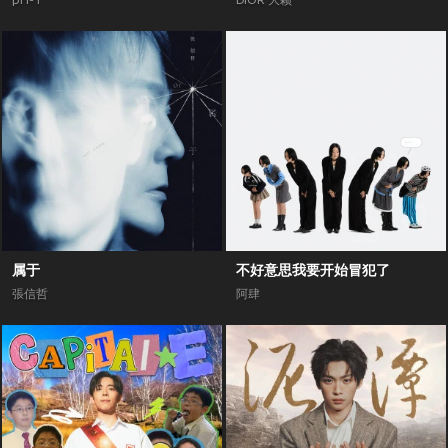
pH-1
DIOR 大颖
属于
不好意思我要开始冒犯了
張信哲
阿肆