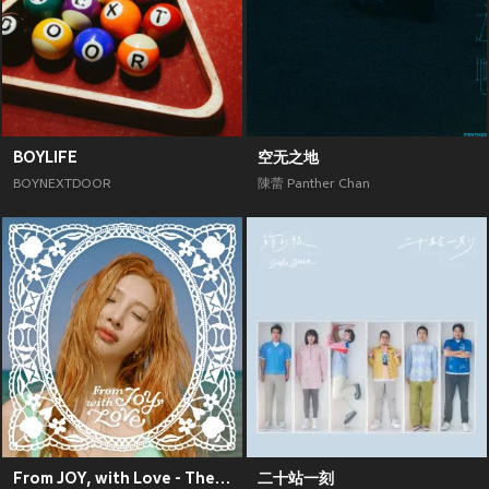
BOYLIFE
空无之地
BOYNEXTDOOR
陳蕾 Panther Chan
From JOY, with Love - The 1st Mini Album
二十站一刻