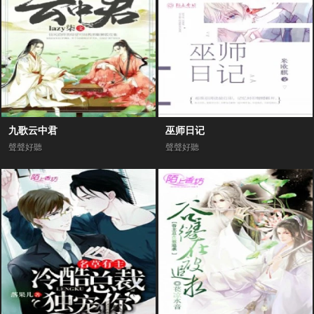
九歌云中君
巫师日记
聲聲好聽
聲聲好聽