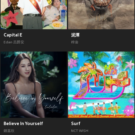
Capital E
泥潭
Edan 呂爵安
梓渝
Believe In Yourself
Surf
鍾嘉欣
NCT WISH