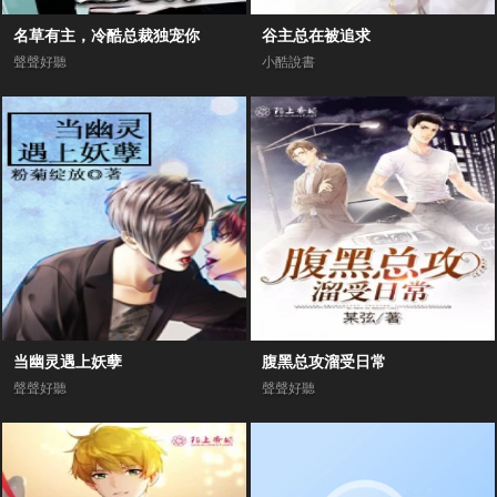
名草有主，冷酷总裁独宠你
谷主总在被追求
聲聲好聽
小酷說書
当幽灵遇上妖孽
腹黑总攻溜受日常
聲聲好聽
聲聲好聽