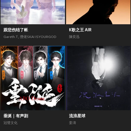
跟悲伤结了帐
K歌之王 AIR
Gareth.T
,
攬佬SKAI ISYOURGOD
陳奕迅
垂涎｜有声剧
流浪星球
冠聲文化
姜濤