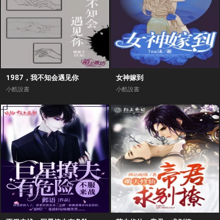
1987，我不知会遇见你
女神嫁到
小酷說書
小酷說書