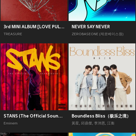
3rd MINI ALBUM [LOVE PULSE]
NEVER SAY NEVER
TREASURE
ZEROBASEONE (제로베이스원)
STANS (The Official Soundtrack) [Explicit]
Boundless Bliss（极乐之境）
Eminem
黃星
,
邱鼎傑
,
李沛恩
,
江衡