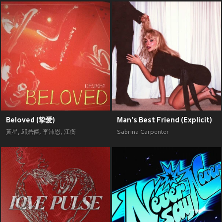
Beloved (挚爱)
Man’s Best Friend (Explicit)
黃星
,
邱鼎傑
,
李沛恩
,
江衡
Sabrina Carpenter