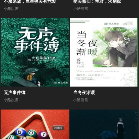
不服来战，巨星撩夫有危险
萌夫修仙：帝君，求别撩
小酷說書
小酷說書
无声事件簿
当冬夜渐暖
小酷說書
小酷說書