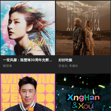
一世风靡：陈慧琳30周年光辉全纪录
好好吃飯
陳慧琳
菲道尔
,
李佩玲