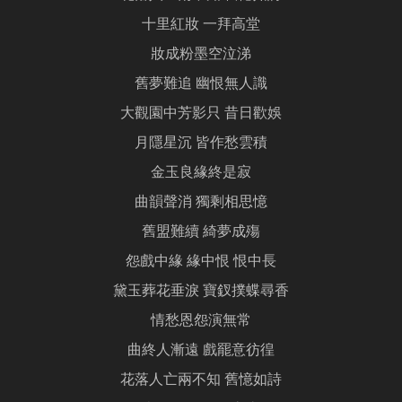
十里紅妝 一拜高堂
妝成粉墨空泣涕
舊夢難追 幽恨無人識
大觀園中芳影只 昔日歡娛
月隱星沉 皆作愁雲積
金玉良緣終是寂
曲韻聲消 獨剩相思憶
舊盟難續 綺夢成殤
怨戲中緣 緣中恨 恨中長
黛玉葬花垂淚 寶釵撲蝶尋香
情愁恩怨演無常
曲終人漸遠 戲罷意彷徨
花落人亡兩不知 舊憶如詩