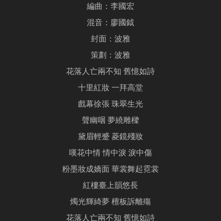
編曲：李國宏
混音：廖國鉞
封面：波雅
策劃：波雅
花落人亡兩不知 舊憶如詩
十里紅妝 一拜高堂
戲幕徐張 珠翠生光
聲幽咽 夢繞雕樑
黛眉輕蹙 菱鏡殘妝
嘆花中情 情中淚 淚中傷
粉墨妝成嬌面 華裳舞起霓裳
紅樓臺上韻悠長
燭光輝綺夢 檀板訴離殤
花落人亡兩不知 舊憶如詩