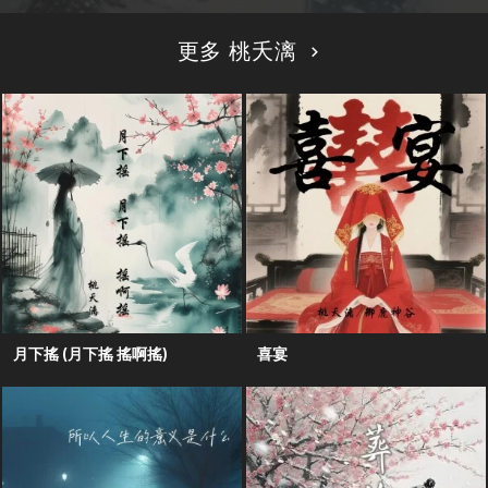
更多 桃夭漓
月下搖 (月下搖 搖啊搖)
喜宴