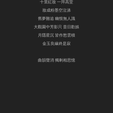
十里紅妝 一拜高堂
妝成粉墨空泣涕
舊夢難追 幽恨無人識
大觀園中芳影只 昔日歡娛
月隱星沉 皆作愁雲積
金玉良緣終是寂
曲韻聲消 獨剩相思憶