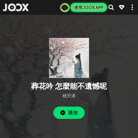
使用 JOOX APP
葬花吟 怎麼能不遺憾呢
桃夭漓
播放