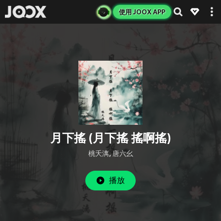
使用 JOOX APP
月下搖 (月下搖 搖啊搖)
桃夭漓
,
唐六幺
播放