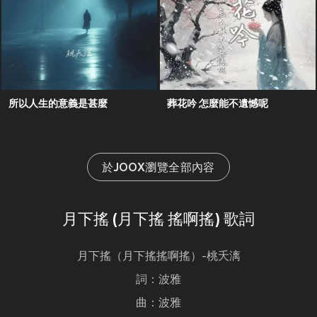
所以人生的意義是甚麼
葬花吟 怎麼能不遺憾呢
於JOOX瀏覽全部內容
月下搖 (月下搖 搖啊搖) 歌詞
月下搖（月下搖搖啊搖）-桃夭漓
詞：波雅
曲：波雅