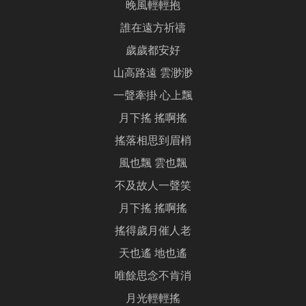
晚風輕輕抱
誰在遠方祈禱
歲歲都安好
山高路遠 雲渺渺
一聲牽掛 心上飄
月下搖 搖啊搖
搖落相思到眉梢
風也飄 雲也飄
不及故人一聲笑
月下搖 搖啊搖
搖得歲月催人老
天也遙 地也遙
唯餘思念不肯消
月光輕輕搖