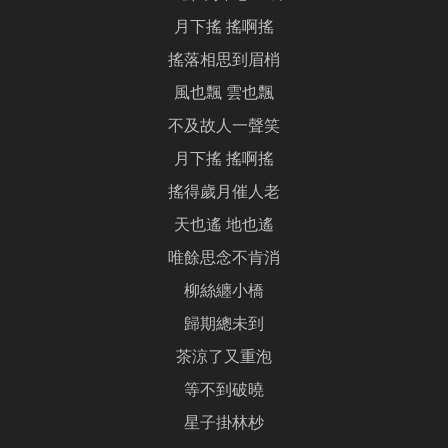
月下搖 搖啊搖
搖落相思到眉梢
風也飄 雲也飄
不及故人一聲笑
月下搖 搖啊搖
搖得歲月催人老
天也遙 地也遙
唯餘思念不肯消
柳絲纏小橋
歸期總未到
茶涼了又重泡
等不到破曉
星子掛林杪