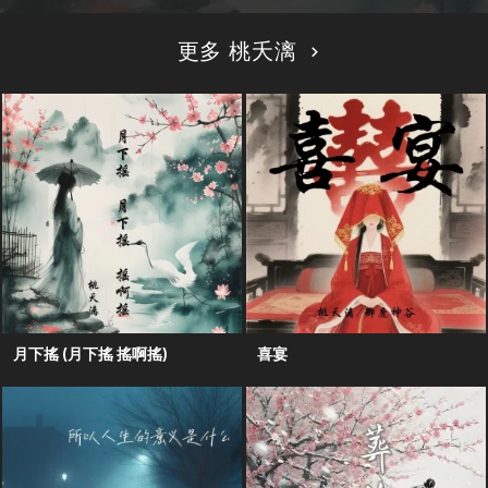
更多 桃夭漓
月下搖 (月下搖 搖啊搖)
喜宴