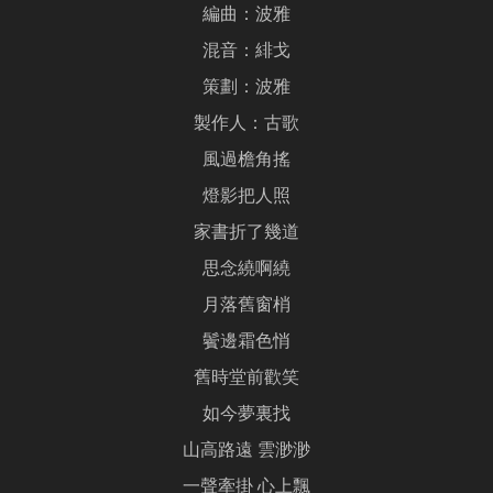
編曲：波雅
混音：緋戈
策劃：波雅
製作人：古歌
風過檐角搖
燈影把人照
家書折了幾道
思念繞啊繞
月落舊窗梢
鬢邊霜色悄
舊時堂前歡笑
如今夢裏找
山高路遠 雲渺渺
一聲牽掛 心上飄