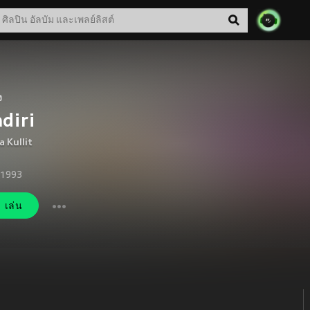
ง
diri
a Kullit
. 1993
เล่น