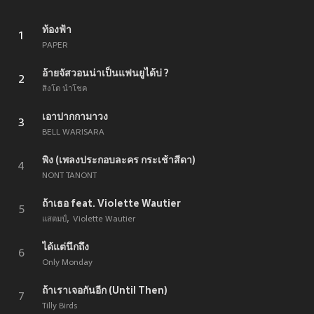
ท้องฟ้า
1
PAPER
อ้ายจัสวอนน่าเป็นแฟนยูได้บ่ ?
2
สิงโต นำโชค
เอาปากกามาวง
3
BELL WARISARA
พิง (เพลงประกอบละคร กระเช้าสีดา)
4
NONT TANONT
ถ้าเธอ feat. Violette Wautier
5
แสตมป์
Violette Wautier
ได้แต่นึกถึง
6
Only Monday
ถ้าเราเจอกันอีก (Until Then)
7
Tilly Birds