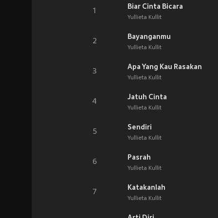
Biar Cinta Bicara
1
Yullieta Kullit
Bayanganmu
2
Yullieta Kullit
Apa Yang Kau Rasakan
3
Yullieta Kullit
Jatuh Cinta
4
Yullieta Kullit
Sendiri
5
Yullieta Kullit
Pasrah
6
Yullieta Kullit
Katakanlah
7
Yullieta Kullit
Arti Diri