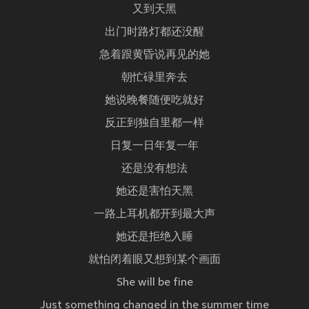
又到天黑
出门时路灯都还没醒
急着跟黄昏说再见的她
朝忙碌里奔去
她说晚餐随便吃就好
反正到独自里都一样
日复一日年复一年
还是没有想法
她还是害怕天黑
一路上耳机都开到最大声
她还是拒绝入睡
就怕闭着眼又想到某个画⾯
She will be fine
Just something changed in the summer time