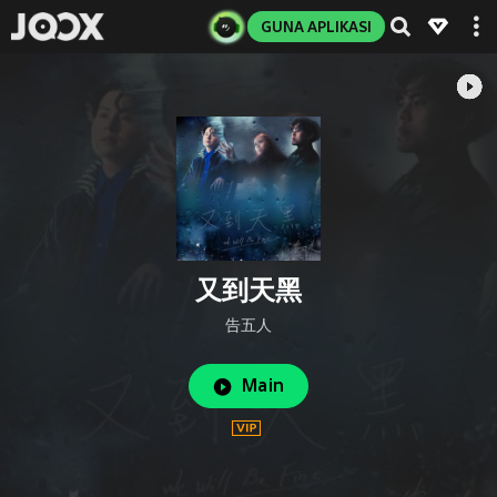
GUNA APLIKASI
又到天黑
告五人
Main