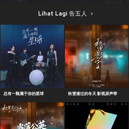
Lihat Lagi 告五人
总有一颗属于你的星球
秋雪漫过的冬天 影视原声带