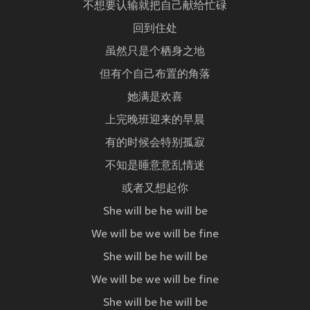
不想要认输就把自己献给忙碌
回到住处
虽然只是个栖身之地
但有个自己布置的角落
她满是欢喜
上完晚班迎来的早晨
有的时候会特别孤寂
不知是睡意意乱情迷
或者又想起你
She will be he will be
We will be we will be fine
She will be he will be
We will be we will be fine
She will be he will be