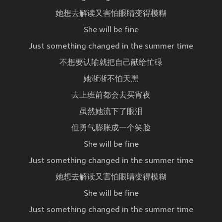
她想去解读又害怕眼睛变得模糊
She will be fine
Just something changed in the summer time
不想要认输就把自己献给忙碌
她渐渐不怕天黑
去上班前都会去买宵夜
虽然她流下了眼泪
但勇气膨胀成一个笑脸
She will be fine
Just something changed in the summer time
她想去解读又害怕眼睛变得模糊
She will be fine
Just something changed in the summer time