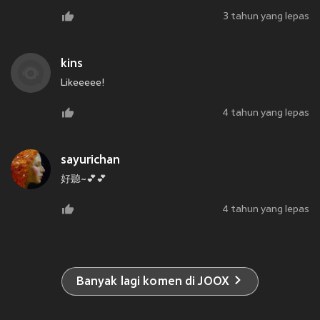
3 tahun yang lepas
kins
Likeeeee!
4 tahun yang lepas
sayurichan
好聽~💕💕
4 tahun yang lepas
Banyak lagi komen di JOOX