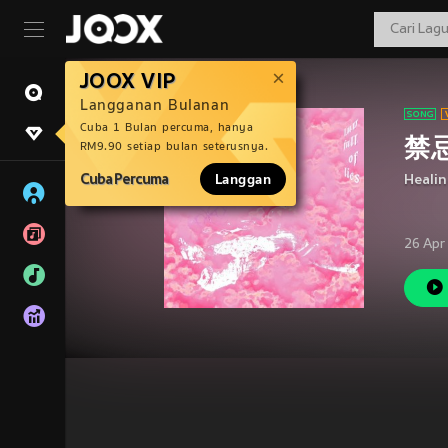
JOOX VIP
Langganan Bulanan
Cuba 1 Bulan percuma, hanya
禁
RM9.90 setiap bulan seterusnya.
Cuba Percuma
Langgan
Heali
26 Apr