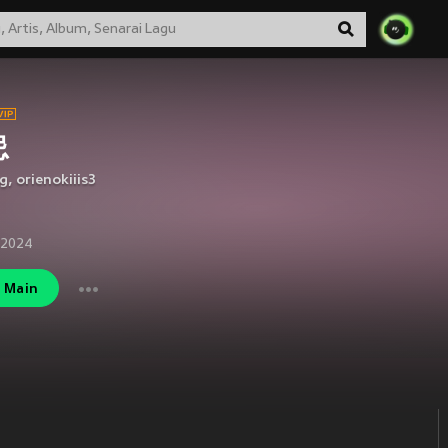
忌
ng
,
orienokiiis3
 2024
Main