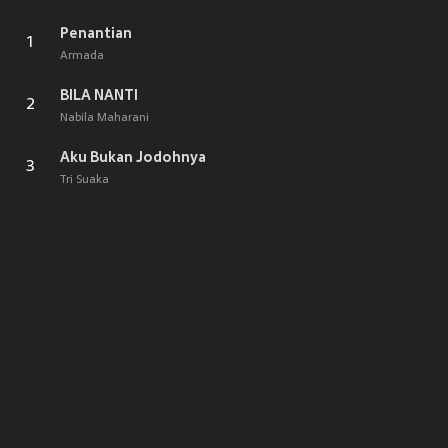
Penantian
1
Armada
BILA NANTI
2
Nabila Maharani
Aku Bukan Jodohnya
3
Tri Suaka