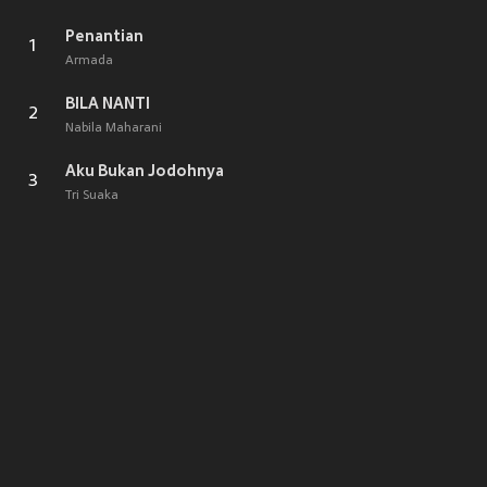
Penantian
1
Armada
BILA NANTI
2
Nabila Maharani
Aku Bukan Jodohnya
3
Tri Suaka