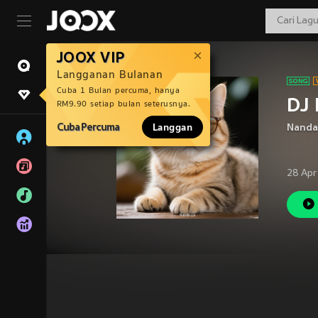
JOOX VIP
Langganan Bulanan
Cuba 1 Bulan percuma, hanya
DJ
RM9.90 setiap bulan seterusnya.
Cuba Percuma
Langgan
Nanda
28 Apr