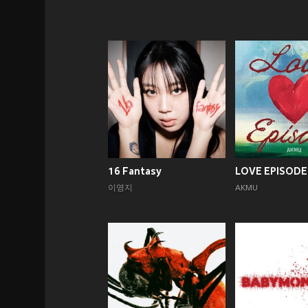
16 Fantasy
LOVE EPISODE
이영지
AKMU