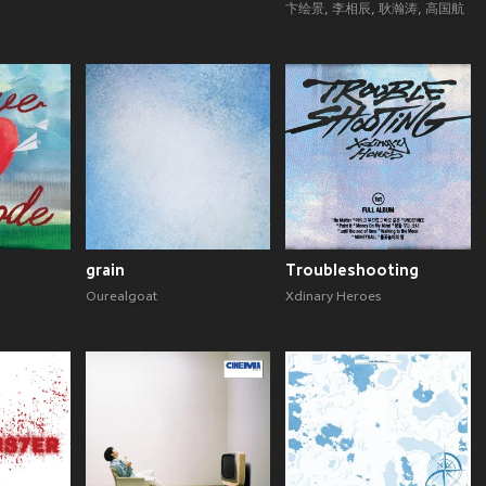
卞绘景
,
李相辰
,
耿瀚涛
,
高国航
grain
Troubleshooting
Ourealgoat
Xdinary Heroes