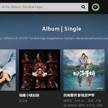
Album | Single
gu terbaru di JOOX! Terokai lagu kegemaran terbaru daripada penyanyi pop
福建小镇姑娘
四海重明 影视原声带
徐明浩（THE 8）
,
李昊
,
方逸
呆宝静
伦
,
MARiA
,
杨坤
,
王天戈
,
任帅
,