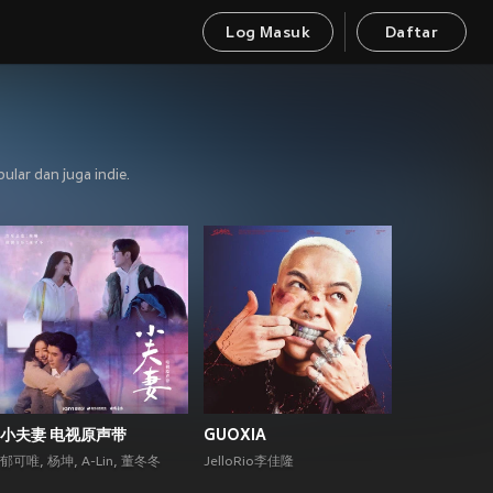
Log Masuk
Daftar
ular dan juga indie.
小夫妻 电视原声带
GUOXIA
郁可唯
,
杨坤
,
A-Lin
,
董冬冬
JelloRio李佳隆