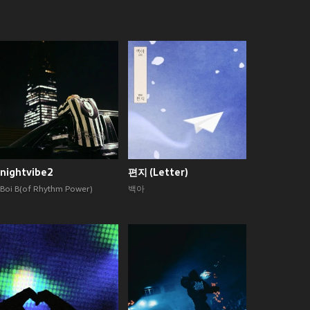
nightvibe2
편지 (Letter)
Boi B(of Rhythm Power)
백아