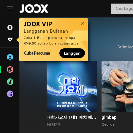
JOOX VIP
Langganan Bulanan
Cuba 1 Bulan percuma, hanya
RM9.90 setiap bulan seterusnya.
Strim la
Cuba Percuma
Langgan
대학가요제 1대1 매치 베스트 PART3, 연합미션 베스트 PART1
gimbap
韩国群星
George