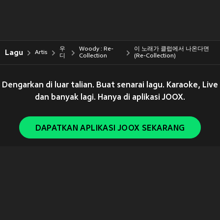
우
Woody : Re-
이 노래가 클럽에서 나온다면
Lagu
Artis
디
Collection
(Re-Collection)
Dengarkan di luar talian. Buat senarai lagu. Karaoke, Live
dan banyak lagi. Hanya di aplikasi JOOX.
DAPATKAN APLIKASI JOOX SEKARANG
Copyright © 2011-
2026
Tencent. All Rights Reserved