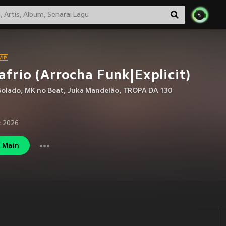
afrio (Arrocha Funk|Explicit)
Bolado
,
MK no Beat
,
Juka Mandelão
,
TROPA DA 130
c 2026
Main