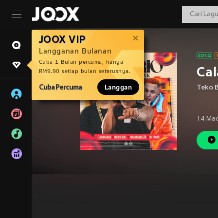
JOOX VIP
Langganan Bulanan
Cuba 1 Bulan percuma, hanya
Cal
RM9.90 setiap bulan seterusnya.
Cuba Percuma
Langgan
Teko 
14 Ma