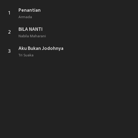
Penantian
1
Armada
BILA NANTI
2
Nabila Maharani
Aku Bukan Jodohnya
3
Tri Suaka