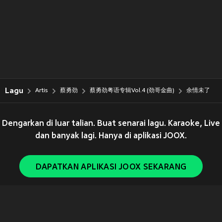
Lagu
Artis
蔡勇劲
蔡勇劲粤语专辑Vol.4 (劲哥金曲)
余情未了
Dengarkan di luar talian. Buat senarai lagu. Karaoke, Live
dan banyak lagi. Hanya di aplikasi JOOX.
DAPATKAN APLIKASI JOOX SEKARANG
Copyright © 2011-
2026
Tencent. All Rights Reserved