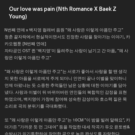
Our love was pain (Nth Romance X Baek Z
Young)
N번째 연애 x 백지영 컬래버 음원 "왜 사랑은 이렇게 아픔만 주고"
청춘 끝자락에서 현실적이면서도 진정한 사랑을 찾아가는 이야기, 카
카오웹툰 [N번째 연애]
자타공인 OST 퀸 ‘백지영’이 들려주는 사랑이 남기고 간 아픔, "왜 사
랑은 이렇게 아픔만 주고"
"왜 사랑은 이렇게 아픔만 주고"는 서로가 좋아서 사랑을 할 땐 생각
지 못한 아픔을 서로에게 주게 되더니 인연이 끝나 이별을 맞이하니
언제 아팠냐는 듯 소중한 추억들만 남은 상황에 대한 이야기를 담아
냈다. 사랑과 이별이 뒤 바뀌어버린 연인들의 복합적인 감정을 표현
하였으며, 백지영이 가창에 참여해 성숙한 감성미와 호소력 짙은 목
소리로 곡의 분위기를 극대화했다.
또 "왜 사랑은 이렇게 아픔만 주고"는 10CM "이 밤을 빌려 말해요", 카
더가든 "가까운 듯 먼 그대여" 등을 작업한 대세 작곡가 듀오 윤토벤&
손박사가 의기투합하여 작업한 곡으로 높은 완성도를 자랑한다.