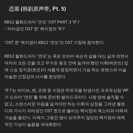
恋慕 (韩剧原声带, Pt. 5)
KBS2 월화드라마 ‘연모’ OST PART.3 ‘IF I’
-‘자타공인 OST 퀸’ 백지영의 ‘IF I’
‘OST 퀸’ 백지영이 KBS2 ‘연모’의 OST 가창에 참여한다.
KBS2 월화드라마 ‘연모’는 죽은 오라비 세손의 삶을 대신 살게 되면서
여자의 모든 것을 크고 무거운 용포 안에 숨겨야 했던 이휘(박은빈) 앞
에 스승 정지운(로운)이 새롭게 등장하면서 가슴 뛰는 로맨스와 아슬
아슬한 긴장감의 서사를 완성한다.
‘IF I’는 바이브, 벤, 포맨 등 수많은 히트곡을 탄생시킨 프로듀싱팀 VIP
가 드라마 ‘연모’를 위해 준비한 발라드곡이다. 사랑 앞에 솔직할 수
없고, 소란스러운 마음을 숨겨야만 하는 이휘의 심정을 그려낸 멜로
디와 가사가 자타공인 OST 퀸으로 불리는 백지영의 목소리와 더해져
가슴을 울린다. 더욱이 그동안 많이 보여주지 않았던 백지영의 매력
적인 가성이 슬픔을 극대화한다.