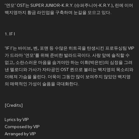
‘연모’ OST는 SUPER JUNIOR-K.R.Y. (슈퍼주니어-K.R.Y.), 린에 이어
백지영까지 황금 라인업을 구축하며 눈길을 모으고 있다.
1. IF I
‘IF I’는 바이브, 벤, 포맨 등 수많은 히트곡을 탄생시킨 프로듀싱팀 VIP
가 드라마 ‘연모’를 위해 준비한 발라드곡이다. 사랑 앞에 솔직할 수
없고, 소란스러운 마음을 숨겨야만 하는 이휘(박은빈)의 심정을 그려
낸 멜로디와 가사가 자타공인 OST 퀸으로 불리는 백지영의 목소리와
더해져 가슴을 울린다. 더욱이 그동안 많이 보여주지 않았던 백지영
의 매력적인 가성이 슬픔을 극대화한다.
[Credits]
Lyrics by VIP
Composed by VIP
Arranged by VIP