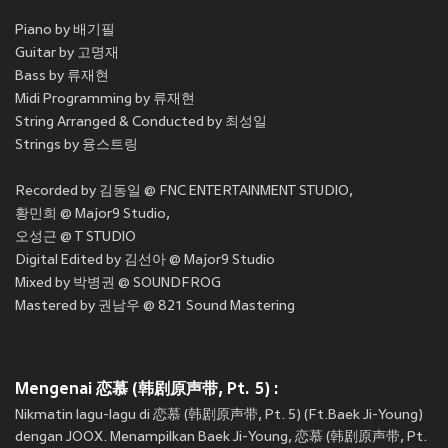
Piano by 배기필
Guitar by 고명재
Bass by 류재현
Midi Programming by 류재현
String Arranged & Conducted by 최성일
Strings by 융스트링
Recorded by 김동일 @ FNC ENTERTAINMENT STUDIO,
황민희 @ Major9 Studio,
오성근 @ T STUDIO
Digital Edited by 김선아 @ Major9 Studio
Mixed by 박병권 @ SOUNDFROG
Mastered by 권남우 @ 821 Sound Mastering
Mengenai 恋慕 (韩剧原声带, Pt. 5) :
Nikmatin lagu-lagu di 恋慕 (韩剧原声带, Pt. 5) (Ft.Baek Ji-Young)
dengan JOOX. Menampilkan Baek Ji-Young, 恋慕 (韩剧原声带, Pt.