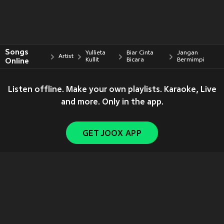
Songs
Yullieta
Biar Cinta
Jangan
Artist
Online
Kullit
Bicara
Bermimpi
Listen offline. Make your own playlists. Karaoke, Live
and more. Only in the app.
GET JOOX APP
Copyright © 2011-
2026
Tencent. All Rights Reserved