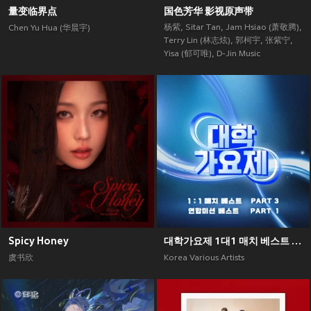
量变临界点
国色芳华 影视原声带
杨紫
,
Sitar Tan
,
Jam Hsiao (萧敬腾)
,
Chen Yu Hua (华晨宇)
Terry Lin (林志炫)
,
郭柯宇
,
张紫宁
,
Yisa (郁可唯)
,
D-Jin Music
Spicy Honey
대학가요제 1대1 매치 베스트 PART3, 연합미션 베스트 PART1
虞书欣
Korea Various Artists