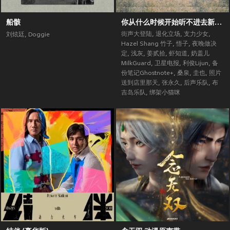
船骸
你从什么时候开始听不进去新歌了？ (街声大登陆合辑Vol.5)
街声大登陆
,
退化立场
,
支力少女
,
刘炫廷
,
Doggie
Hazel Shang 竹子
,
悟子
,
夜晚做决
定
,
浅灰
,
姜贰拾
,
虾知道
,
奶盖儿
MilkGuard
,
卫星电报
,
利俊Lijun
,
备
份笔记Ghostnote+
,
桑泉
,
圭也
,
照片
送到店里那天
,
张永久
,
后声乐队
,
布
吉岛乐队
,
绑架小猫咪