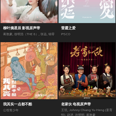
柳叶摘星辰 影视原声带
雷霆之爱
蒋敦豪
,
徐明浩（THE 8）
,
张远
,
锦零
P!SCO
我其实一点都不酷
老家伙 电视原声带
王弦
,
Johnny Chiang Yu-Heng (姜育
公馆青少年
恒)
,
赵进
,
许明明
,
蒋敦豪