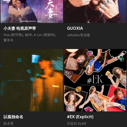
小夫妻 电视原声带
GUOXIA
Yisa (郁可唯)
,
杨坤
,
A-Lin (黄丽玲)
,
JelloRio李佳隆
董冬冬
以孤独命名
#EK (Explicit)
陈卓贤
庄锭欣 ELKIE