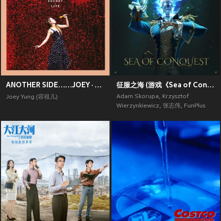
ANOTHER SIDE……JOEY · MY SECRET · LIVE
征服之海 (游戏《Sea of Conquest》原声带)
Adam Skorupa
,
Krzysztof
Joey Yung (容祖儿)
Wierzynkiewicz
,
张志伟
,
FunPlus