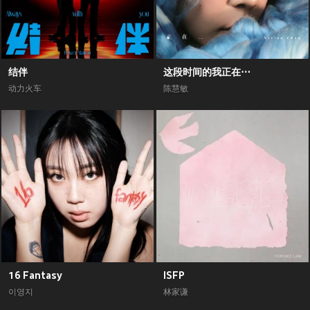
结伴
这段时间的我正在⋯
动力火车
陈慧敏
16 Fantasy
ISFP
이영지
林家谦