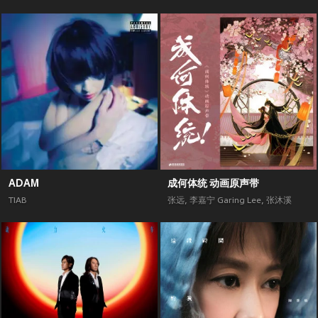
ADAM
成何体统 动画原声带
TIAB
张远
,
李嘉宁 Garing Lee
,
张沐溪