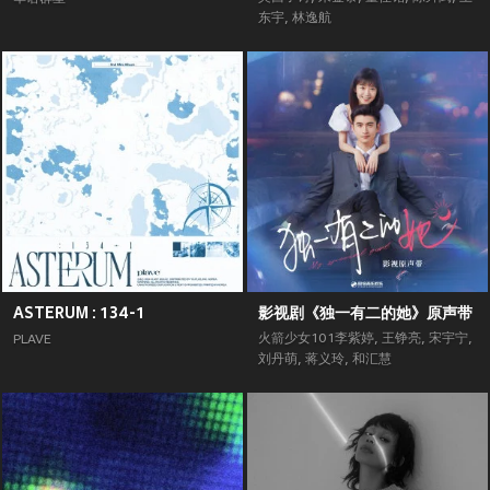
东宇
,
林逸航
ASTERUM : 134-1
影视剧《独一有二的她》原声带
火箭少女101李紫婷
,
王铮亮
,
宋宇宁
,
PLAVE
刘丹萌
,
蒋义玲
,
和汇慧