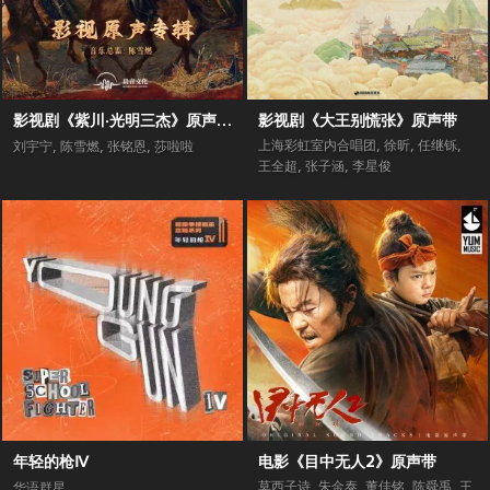
影视剧《紫川·光明三杰》原声专辑
影视剧《大王别慌张》原声带
上海彩虹室内合唱团
,
徐昕
,
任继铄
,
刘宇宁
,
陈雪燃
,
张铭恩
,
莎啦啦
王全超
,
张子涵
,
李星俊
年轻的枪Ⅳ
电影《目中无人2》原声带
莫西子诗
,
朱金泰
,
董佳铭
,
陈舜禹
,
王
华语群星