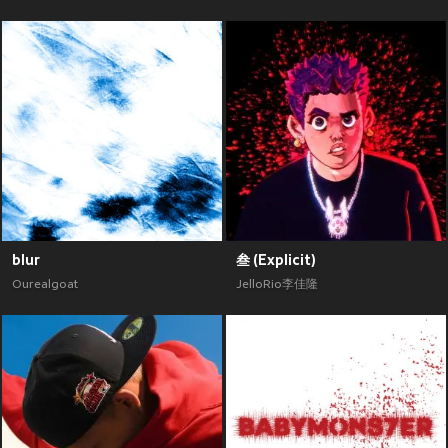
blur
叁 (Explicit)
Ourealgoat
JelloRio李佳隆