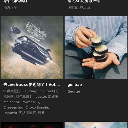
结伴 (豪华版)
念无双 动漫原声带
动力火车
许馨文
,
谷江山
去Livehouse要迟到了！Vol.2 (街声大登陆合辑Vol.5)
gimbap
街声大登陆
,
9X
,
Dingding boat叮叮
George
船乐队
,
暗色轮廓Silhouette
,
廖媛琳
,
melonboii
,
Power Milk
,
Cheesemind
,
Choco Bonnie
,
Dreamki
,
阁楼演奏班
,
碎叠