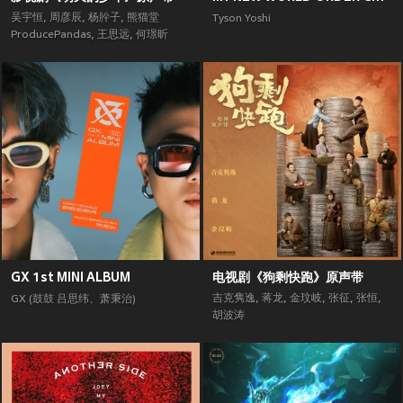
吴宇恒
,
周彦辰
,
杨肸子
,
熊猫堂
Tyson Yoshi
ProducePandas
,
王思远
,
何璟昕
GX 1st MINI ALBUM
电视剧《狗剩快跑》原声带
吉克隽逸
,
蒋龙
,
金玟岐
,
张征
,
张恒
,
GX (鼓鼓 吕思纬、萧秉治)
胡波涛