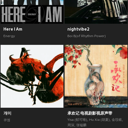
Here I Am
nightvibe2
Energy
Boi B(of Rhythm Power)
개미
承欢记 电视剧影视原声带
Yisa (郁可唯)
,
Hu Xia (胡夏)
,
金玟岐
,
큐엠
周深
,
张镒麟