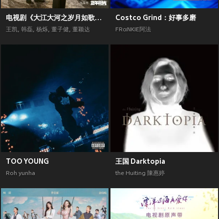
电视剧《大江大河之岁月如歌》原声带
Costco Grind：好事多磨
王凯
,
韩磊
,
杨烁
,
董子健
,
董颖达
FRαNKIE阿法
TOO YOUNG
王国 Darktopia
Roh yunha
the Huiting 陳惠婷