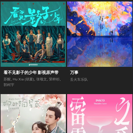
看不见影子的少年 影视原声带
万事
苏醒
,
Hu Xia (胡夏)
,
张颂文
,
荣梓杉
,
丢火车乐队
郭柯宇