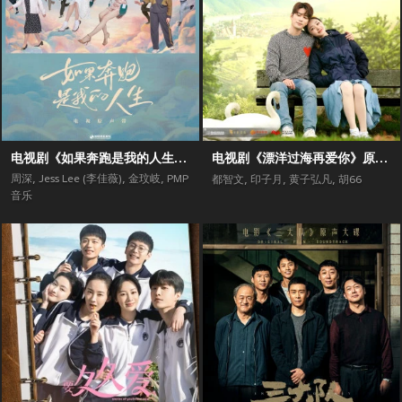
电视剧《如果奔跑是我的人生》原声带
电视剧《漂洋过海再爱你》原声带
周深
,
Jess Lee (李佳薇)
,
金玟岐
,
PMP
都智文
,
印子月
,
黄子弘凡
,
胡66
音乐