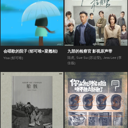
会唱歌的院子 (郁可唯×梁翘柏)
九部的检察官 影视原声带
陆虎
,
Sue Su (苏运莹)
,
Jess Lee (李
Yisa (郁可唯)
佳薇)