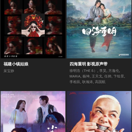
福建小镇姑娘
四海重明 影视原声带
徐明浩（THE 8）
,
李昊
,
方逸伦
,
呆宝静
MARiA
,
杨坤
,
王天戈
,
任帅
,
卞绘景
,
李相辰
,
耿瀚涛
,
高国航