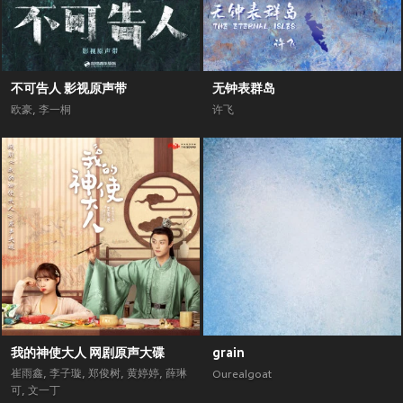
不可告人 影视原声带
无钟表群岛
欧豪
,
李一桐
许飞
我的神使大人 网剧原声大碟
grain
崔雨鑫
,
李子璇
,
郑俊树
,
黄婷婷
,
薛琳
Ourealgoat
可
,
文一丁