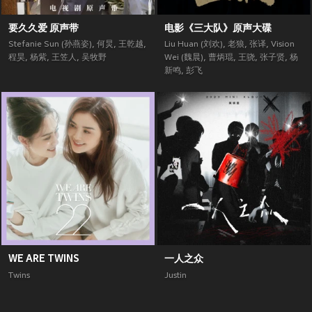
要久久爱 原声带
电影《三大队》原声大碟
Stefanie Sun (孙燕姿)
,
何炅
,
王乾越
,
Liu Huan (刘欢)
,
老狼
,
张译
,
Vision
程昊
,
杨紫
,
王笠人
,
吴牧野
Wei (魏晨)
,
曹炳琨
,
王骁
,
张子贤
,
杨
新鸣
,
彭飞
WE ARE TWINS
一人之众
Twins
Justin