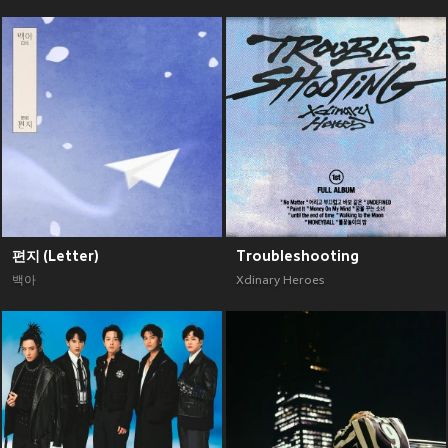
편지 (Letter)
Troubleshooting
백아
Xdinary Heroes