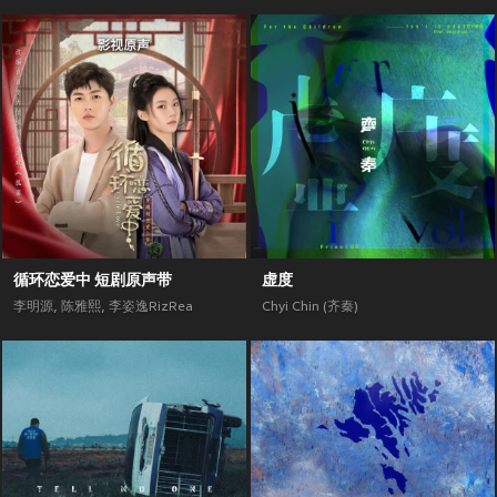
循环恋爱中 短剧原声带
虚度
李明源
,
陈雅熙
,
李姿逸RizRea
Chyi Chin (齐秦)