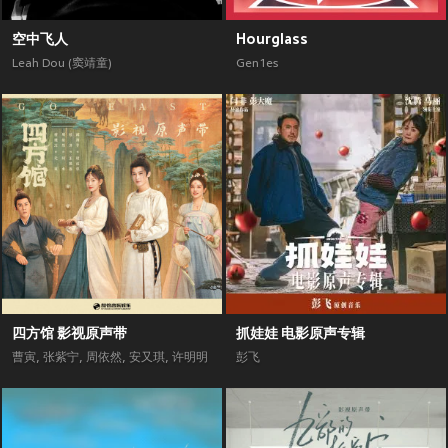
空中飞人
Hourglass
Leah Dou (窦靖童)
Gen1es
四方馆 影视原声带
抓娃娃 电影原声专辑
曹寅
,
张紫宁
,
周依然
,
安又琪
,
许明明
彭飞