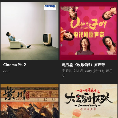
Cinema Pt. 2
电视剧《欢乐颂5》原声带
安又琪
,
刘人语
,
Gary (贺一航)
,
郭思
dori
达