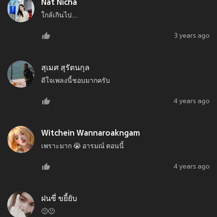
Nat Nicha
ใกล้เกินไป...
3 years ago
สุเมศ สุรัตนกุล
ดีใจเพลงนี้ชอบมากครับ
4 years ago
Witchein Wannaroakngam
เพราะมาก 😭 อารมณ์ ตอนนี้
4 years ago
ฝนซี่ ขยี้ยับ
🙁🙁