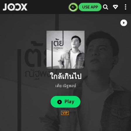
USE APP
ใกล้เกินไป
เต้ย ณัฐพงษ์
Play