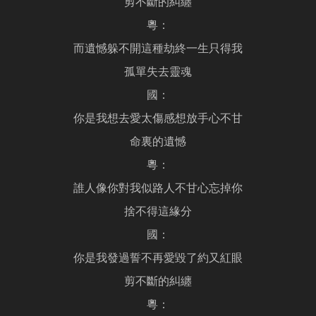
剪不斷的糾纏
粵：
而遺憾躲不開這種劫終一生只得我
孤單失去靈魂
國：
你是我想去愛太傷感想放手心不甘
命裏的遺憾
粵：
誰人像你對我似路人不甘心忘掉你
捨不得這緣分
國：
你是我發過誓不再愛毀了約又紅眼
剪不斷的糾纏
粵：