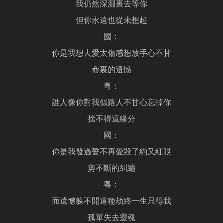
我仍然深淵裏去等你
但你永遠也從未想起
國：
你是我想去愛太傷感想放手心不甘
命裏的遺憾
粵：
誰人像你對我似路人不甘心忘掉你
捨不得這緣分
國：
你是我發過誓不再愛毀了約又紅眼
剪不斷的糾纏
粵：
而遺憾躲不開這種劫終一生只得我
孤單失去靈魂