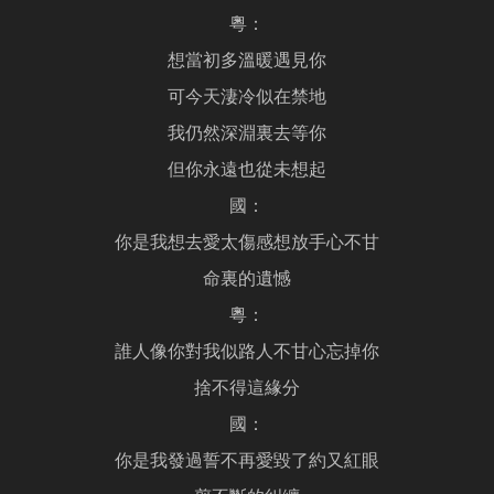
粵：
想當初多溫暖遇見你
可今天淒冷似在禁地
我仍然深淵裏去等你
但你永遠也從未想起
國：
你是我想去愛太傷感想放手心不甘
命裏的遺憾
粵：
誰人像你對我似路人不甘心忘掉你
捨不得這緣分
國：
你是我發過誓不再愛毀了約又紅眼