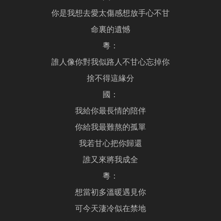
你是我想去愛太傷感想放手心不甘
命裏的遺憾
粵：
誰人像你對我似路人不甘心忘掉你
捨不得這緣分
國：
我給你最長情的陪伴
你給我最難熬的孤單
我若甘心把你歸還
誰又來將我成全
粵：
想當初多溫暖遇見你
可今天淒冷似在禁地