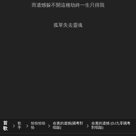
而遺憾躲不開這種劫終一生只得我
孤單失去靈魂
首
歌
恰恰恰恰
命裏的遺憾(國粵對
命裏的遺憾 (DJ九零國粵
歌
手
恰
唱版)
對唱版)