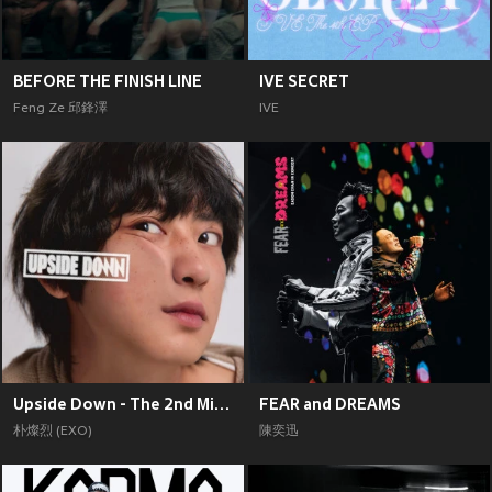
BEFORE THE FINISH LINE
IVE SECRET
Feng Ze 邱鋒澤
IVE
Upside Down - The 2nd Mini Album
FEAR and DREAMS
朴燦烈 (EXO)
陳奕迅