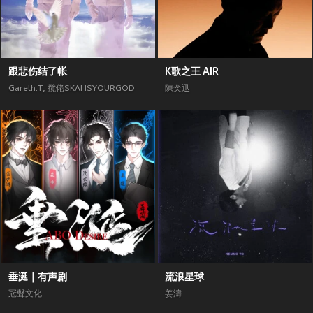
跟悲伤结了帐
K歌之王 AIR
Gareth.T
,
攬佬SKAI ISYOURGOD
陳奕迅
垂涎｜有声剧
流浪星球
冠聲文化
姜濤