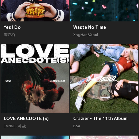
Yes I Do
Waste No Time
潘瑋柏
XngHan&Xoul
LOVE ANECDOTE (S)
Crazier - The 11th Album
EVNNE (이븐)
BoA