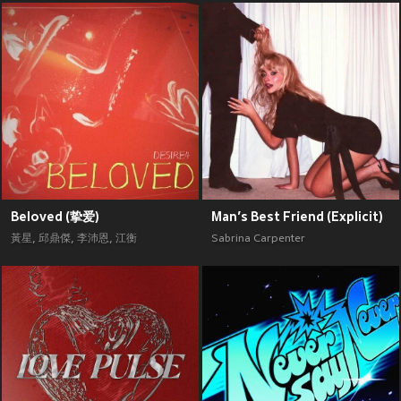
Beloved (挚爱)
Man’s Best Friend (Explicit)
黃星
,
邱鼎傑
,
李沛恩
,
江衡
Sabrina Carpenter