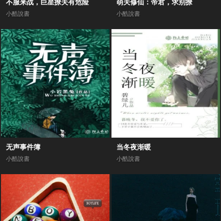
不服来战，巨星撩夫有危险
萌夫修仙：帝君，求别撩
小酷說書
小酷說書
无声事件簿
当冬夜渐暖
小酷說書
小酷說書