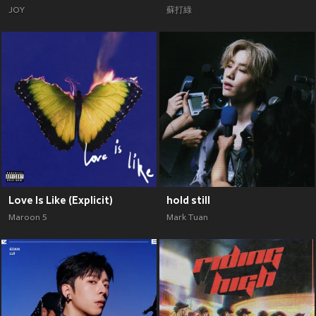
JOY
蘇打綠
Love Is Like (Explicit)
hold still
Maroon 5
Mark Tuan