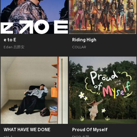
e to E
Riding High
Edan 呂爵安
COLLAR
WHAT HAVE WE DONE
Proud Of Myself