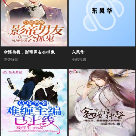
空降热搜，影帝男友会抓鬼
东风华
聲聲好聽
小酷說書