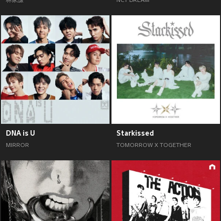
林家謙
NCT DREAM
DNA is U
Starkissed
MIRROR
TOMORROW X TOGETHER