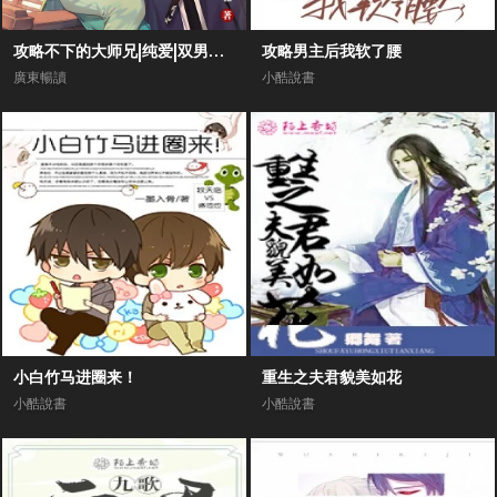
攻略不下的大师兄|纯爱|双男主剧场|高甜爆笑1V1|师尊甜文
攻略男主后我软了腰
廣東暢讀
小酷說書
小白竹马进圈来！
重生之夫君貌美如花
小酷說書
小酷說書