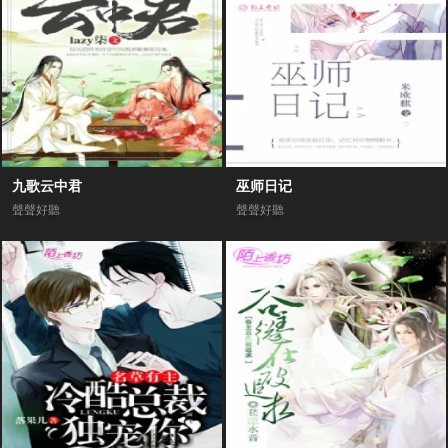
九歌云中君
巫师日记
聲聲好聽
聲聲好聽