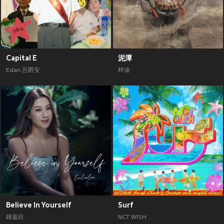
Capital E
泥潭
Edan 呂爵安
梓渝
Believe In Yourself
Surf
鍾嘉欣
NCT WISH