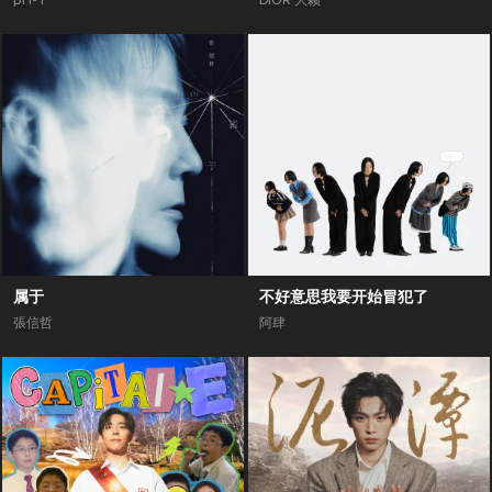
pH-1
DIOR 大颖
属于
不好意思我要开始冒犯了
張信哲
阿肆