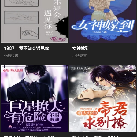
1987，我不知会遇见你
女神嫁到
小酷說書
小酷說書