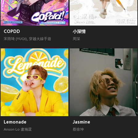
COPDD
小深情
宋雨琦 (YUQI)
,
穿越火線手遊
周深
Lemonade
Jasmine
Anson Lo 盧瀚霆
蔡徐坤