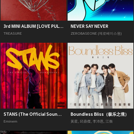
3rd MINI ALBUM [LOVE PULSE]
NEVER SAY NEVER
TREASURE
ZEROBASEONE (제로베이스원)
STANS (The Official Soundtrack) [Explicit]
Boundless Bliss（极乐之境）
Eminem
黃星
,
邱鼎傑
,
李沛恩
,
江衡