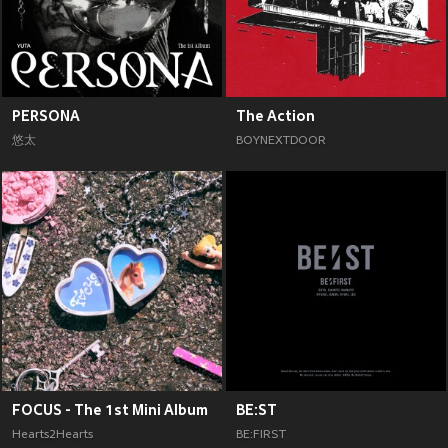
PERSONA
The Action
悠太
BOYNEXTDOOR
FOCUS - The 1st Mini Album
BE:ST
Hearts2Hearts
BE:FIRST