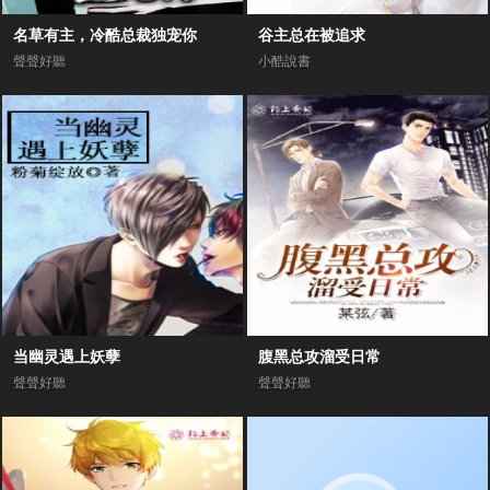
名草有主，冷酷总裁独宠你
谷主总在被追求
聲聲好聽
小酷說書
当幽灵遇上妖孽
腹黑总攻溜受日常
聲聲好聽
聲聲好聽