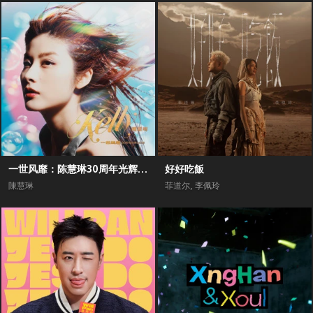
一世风靡：陈慧琳30周年光辉全纪录
好好吃飯
陳慧琳
菲道尔
,
李佩玲