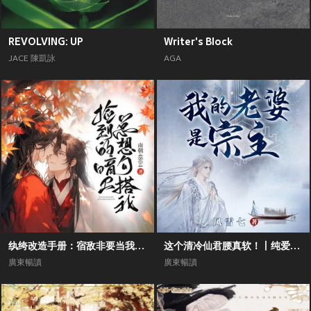
REVOLVING: UP
Writer's Block
JACE 陳凱詠
AGA
纨绔改造手册：宿敌非要当我的男德班主丨双男主纯爱甜宠霸道反派
这个清冷仙君腰真软！丨纯爱向丨双男主丨修仙前世今生丨追妻甜宠
廣東暢讀
廣東暢讀