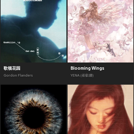
歌顿花园
Blooming Wings
Gordon Flanders
YENA (崔叡娜)