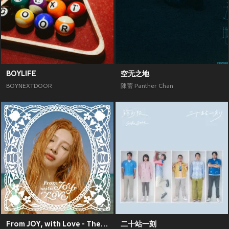
BOYLIFE
空无之地
BOYNEXTDOOR
陳蕾 Panther Chan
From JOY, with Love - The 1st Mini Album
二十站一刻