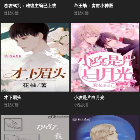
总攻驾到：难缠主编已上线
帝王劫：贪财小神医
聲聲好聽
聲聲好聽
才下眉头
小攻是片白月光
聲聲好聽
小酷說書