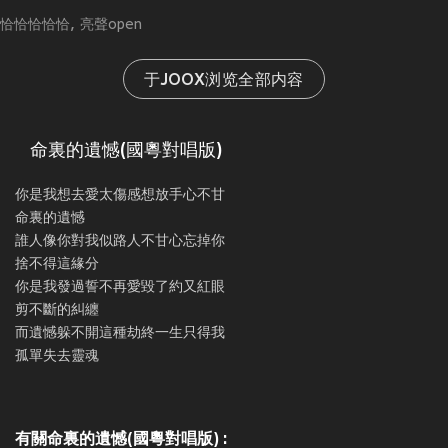
恰恰恰恰恰
亮聲open
于JOOX浏览全部内容
命裏的遺憾(國粵對唱版)
你是我想去愛太傷感想放手心不甘
命裏的遺憾
誰人像你對我似路人不甘心忘掉你
捨不得這緣分
你是我發過誓不再愛毀了約又紅眼
剪不斷的糾纏
而遺憾躲不開這種劫終一生只得我
孤單失去靈魂
有關命裏的遺憾(國粵對唱版) :