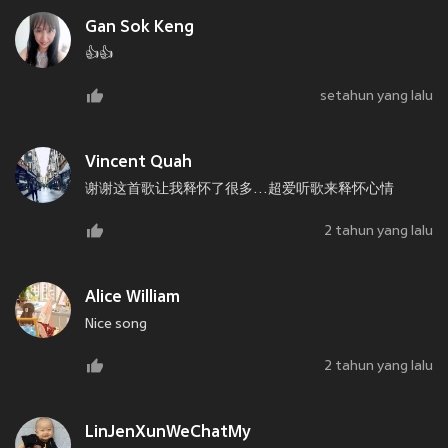
Gan Sok Keng
👍👍
setahun yang lalu
Vincent Quah
谢谢这首歌让我释怀了很多…超爱听歌来释怀心情
2 tahun yang lalu
Alice William
Nice song
2 tahun yang lalu
LinJenXunWeChatMy