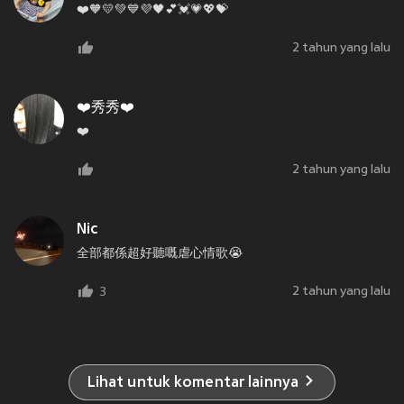
❤️🧡💛💚💙💜🖤💕💓💗💖💝
2 tahun yang lalu
❤️秀秀❤️
❤️
2 tahun yang lalu
Nic
全部都係超好聽嘅虐心情歌😭
2 tahun yang lalu
3
Lihat untuk komentar lainnya