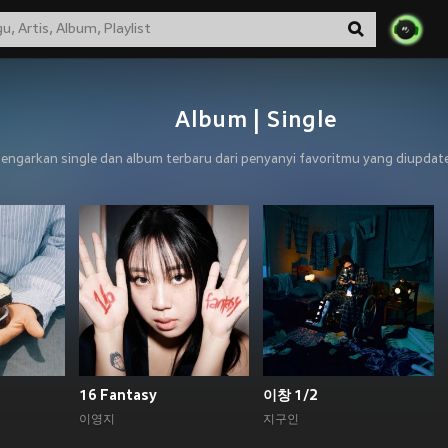
Album | Single
engarkan single dan album terbaru dari penyanyi favoritmu yang diupdate 
16 Fantasy
이창 1/2
이영지
지구인