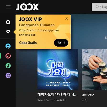
JOOX VIP
Langganan Bulanan
Coba Gratis u/ berlangganan
pertama kali
D
Coba Gratis
Beli!
대학가요제 1대1 매치 베스트 PART3, 연합미션 베스트 PART1
gimbap
Korea Various Artists
죠지