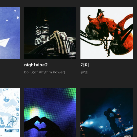
nightvibe2
개미
Boi B(of Rhythm Power)
큐엠