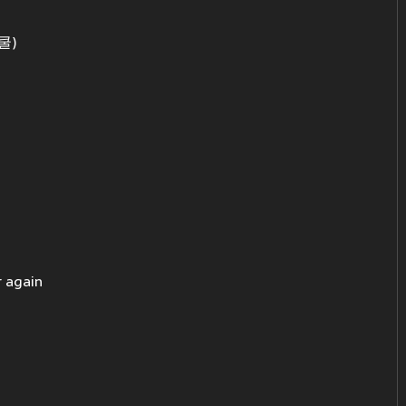
스쿨)
r again