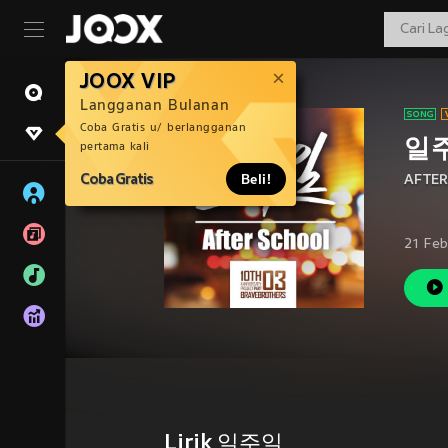
JOOX VIP
Langganan Bulanan
Coba Gratis u/ berlangganan
일
pertama kali
Coba Gratis
Beli!
AFTE
21 Feb
Lirik 일주일