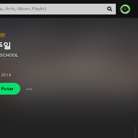
주일
RSCHOOL
 2014
Putar