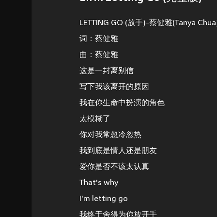
LETTING GO (放手)-蔡健雅(Tanya Chua
词：蔡健雅
曲：蔡健雅
这是一封离别信
写下我该离开的原因
我在你生命中扮演的角色
太模糊了
你对我常忽冷忽热
我到底是情人还是朋友
爱你是否不该太认真
That's why
I'm letting go
我终于舍得为你放开手