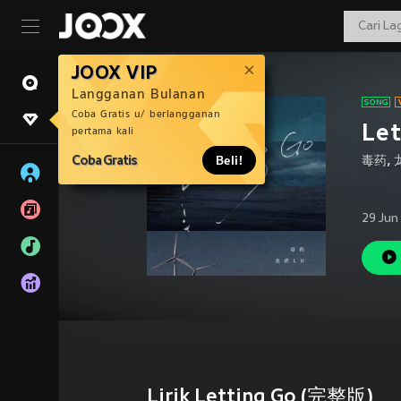
JOOX VIP
Langganan Bulanan
Coba Gratis u/ berlangganan
Le
pertama kali
Coba Gratis
Beli!
毒药
,
29 Jun
Lirik Letting Go (完整版)