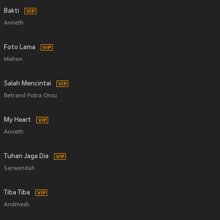
Bakti
Anneth
Foto Lama
Mahen
Salah Mencintai
Betrand Putra Onsu
My Heart
Anneth
Tuhan Jaga Dia
Sarwendah
Tiba Tiba
Andmesh