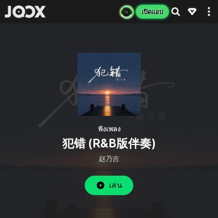
เปิดแอป
ฟังเพลง
犯错 (R&B版伴奏)
赵乃吉
เล่น