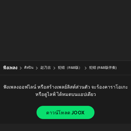
ฟังเพลง
ศิลปิน
赵乃吉
犯错（R&B版）
犯错 (R&B版伴奏)
ฟังเพลงออฟไลน์ หรือสร้างเพลย์ลิสต์ส่วนตัว จะร้องคาราโอเกะ
หรือดูไลฟ์ ได้หมดบนแอปเดียว
ดาวน์โหลด JOOX