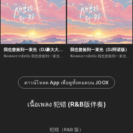
我也曾捡到一束光（DJ豪大大版）
我也曾捡到一束光（DJ阿诺版）
ฟังเพลงจากอัลบัม 我也曾捡到一束光（DJ豪大大版） เพลงใหม่จาก อัพเดทเพลงใหม่ล่าสุดก่อนใคร ตลอดปี 2021
ฟังเพลงจากอัลบัม 我也曾捡到一束光（DJ阿诺版） เพลงใหม่จาก อัพเดทเพลงใหม่ล่าสุดก่อนใคร ตลอดปี 2021
ดาวน์โหลด App เพื่อดูทั้งหมดบน JOOX
เนื้อเพลง 犯错 (R&B版伴奏)
犯错（R&B 版）