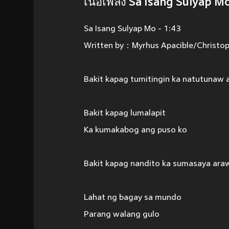
เนื้อเพลง Sa Isang Sulyap M
Sa Isang Sulyap Mo - 1:43
Written by：Myrhus Apacible/Christop
Bakit kapag tumitingin ka natutunaw 
Bakit kapag lumalapit
Ka kumakabog ang puso ko
Bakit kapag nandito ka sumasaya ara
Lahat ng bagay sa mundo
Parang walang gulo