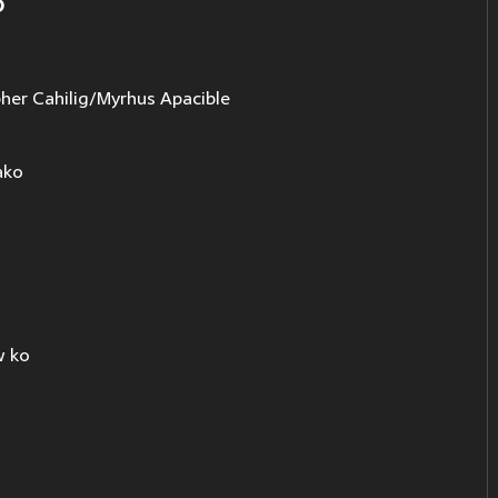
o
her Cahilig/Myrhus Apacible
ako
w ko