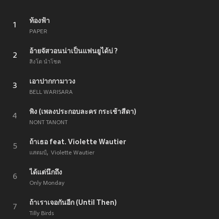
ท้องฟ้า
1
PAPER
อ้ายจัสวอนน่าเป็นแฟนยูได้บ่ ?
2
สิงโต นำโชค
เอาปากกามาวง
3
BELL WARISARA
พิง (เพลงประกอบละคร กระเช้าสีดา)
4
NONT TANONT
ถ้าเธอ feat. Violette Wautier
5
แสตมป์
Violette Wautier
ได้แต่นึกถึง
6
Only Monday
ถ้าเราเจอกันอีก (Until Then)
7
Tilly Birds