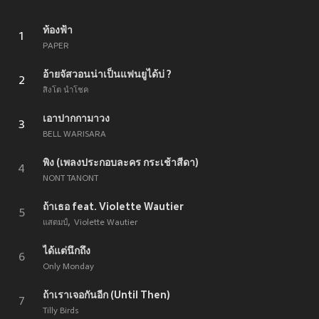
ท้องฟ้า
1
PAPER
อ้ายจัสวอนน่าเป็นแฟนยูได้บ่ ?
2
สิงโต นำโชค
เอาปากกามาวง
3
BELL WARISARA
พิง (เพลงประกอบละคร กระเช้าสีดา)
4
NONT TANONT
ถ้าเธอ feat. Violette Wautier
5
แสตมป์
Violette Wautier
ได้แต่นึกถึง
6
Only Monday
ถ้าเราเจอกันอีก (Until Then)
7
Tilly Birds