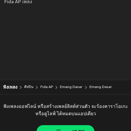
Fida AP เพลง
ฟังเพลง
ศิลปิน
Fida AP
Emang Dasar
Emang Dasar
ฟังเพลงออฟไลน์ หรือสร้างเพลย์ลิสต์ส่วนตัว จะร้องคาราโอเกะ
หรือดูไลฟ์ ได้หมดบนแอปเดียว