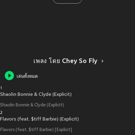
เพลง โดย Chey So Fly
เล่นทั้งหมด
1
Shaolin Bonnie & Clyde (Explicit)
Shaolin Bonnie & Clyde (Explicit)
2
Flavors (feat. $tiff Barbie) (Explicit)
Flavors (feat. $tiff Barbie) [Explicit]