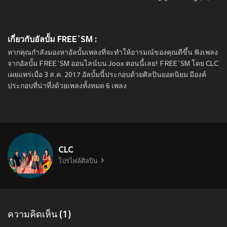
เกี่ยวกับอัลบั้ม FREE`SM :
หากคุณกำลังมองหาอัลบั้มเพลงที่จะทำให้อารมณ์ของคุณดีขึ้น ฟังเพลง
จากอัลบั้ม FREE`SM ออนไลน์บน Joox ตอนนี้เลย! FREE`SM โดย CLC
เผยแพร่เมื่อ 3 ส.ค. 2017 อัลบั้มนี้ประกอบด้วยศิลปินยอดนิยม มีองค์
ประกอบที่น่าทึ่งด้วยเพลงทั้งหมด 6 เพลง
CLC
โปรไฟล์ศิลปิน
ความคิดเห็น (1)