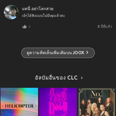
แทนี่ อย่าโลกสวย
เย้ๆได้ฟังแบบไม่มีvipแล้วคะ
8 ปีที่แล้ว
1
ดูความคิดเห็นเพิ่มเติมบน JOOX
อัลบัมอื่นของ CLC