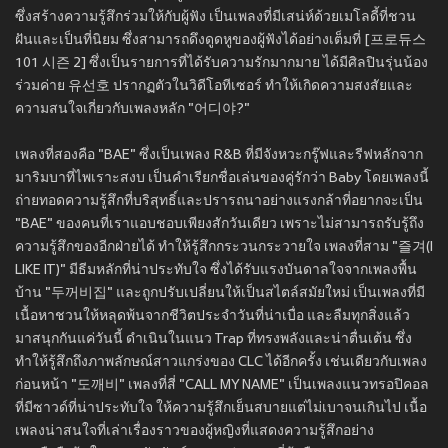
ซึ่งสร้างความรู้สึกร่วมให้กับผู้ฟัง เป็นเพลงที่มีเสน่ห์ด้วยเมโลดี้ที่ชวน
ฝันและเป็นที่นิยม ซึ่งสามารถดึงดูดหูของผู้ฟังได้อย่างเต็มที่ [프로듀스
101 시즌 2] ซึ่งเป็นรายการที่ได้รับความรักมากมาย ได้มีศิลปินรุ่นน้อง
ร่วมค่าย 유선호 ปรากฏตัวในวิดีโอทีเซอร์ ทำให้เกิดความสงสัยและ
ความสนใจเกี่ยวกับเพลงหลัก "어디야?"
เพลงที่สองคือ "BAE" ซึ่งเป็นเพลง R&B ที่มีจังหวะกรู๊ฟและรีฟหลักจาก
มาริมบาที่ไพเราะสงบ เป็นคำเรียกชื่อเล่นของคู่รักว่า Baby โดยเพลงนี้
ถ่ายทอดความรู้สึกที่บริสุทธิ์และปรารถนาอย่างแรงกล้าที่อยากจะเป็น
"BAE" ของคนที่เราแอบชอบเพียงสักวันเดียว เพราะไม่สามารถรับรู้ถึง
ความรู้สึกของอีกฝ่ายได้ ทำให้รู้สึกกระวนกระวายใจ เพลงที่สาม "즐겨(I
LIKE IT)" มีธีมหลักที่น่าประทับใจ ซึ่งได้รับแรงบันดาลใจจากเพลงพื้น
บ้าน "두꺼비집" และถูกปรับเปลี่ยนให้เป็นสไตล์สมัยใหม่ เป็นเพลงที่มี
เนื้อหาชวนให้หลุดพ้นจากชีวิตประจำวันที่น่าเบื่อ และลืมทุกสิ่งแล้ว
มาสนุกกันแค่วันนี้ ดำเนินในแนว Trap ที่ทรงพลังและน่าตื่นเต้น ซึ่ง
ทำให้รู้สึกถึงภาพลักษณ์สาวแกร่งของ CLC ได้อีกครั้ง เช่นเดียวกับเพลง
ก่อนหน้า "도깨비" เพลงที่สี่ "CALL MY NAME" เป็นเพลงแนวทรอปิคอล
ที่มีซาวด์ที่น่าประทับใจ ให้ความรู้สึกเย็นสบายแต่ไม่เบาจนเกินไป เนื้อ
เพลงน่าสนใจที่เล่าเรื่องราวของผู้หญิงที่แสดงความรู้สึกอย่าง