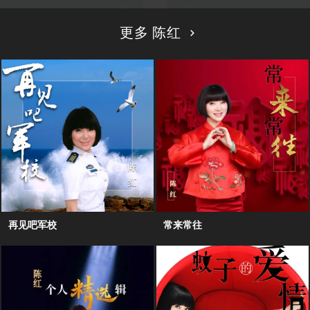
更多 陈红
再见吧军校
常来常往