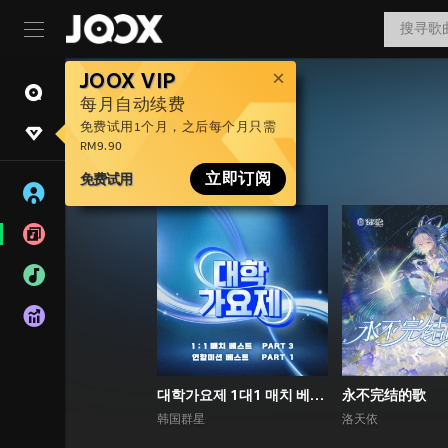
JOOX VIP
每月自动续费
免费试用1个月，之后每个月只需
RM9.90
免费试用
立即订阅
대학가요제 1대1 매치 베스트 PART3, 연합미션 베스트 PART1
永不完结的歌
韩国群星
洛天依