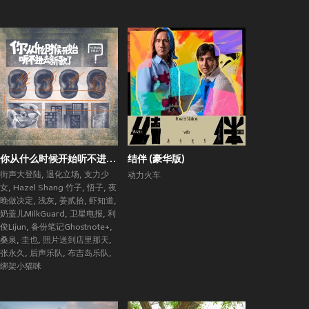
你从什么时候开始听不进去新歌了？ (街声大登陆合辑Vol.5)
结伴 (豪华版)
街声大登陆
,
退化立场
,
支力少
动力火车
女
,
Hazel Shang 竹子
,
悟子
,
夜
晚做决定
,
浅灰
,
姜贰拾
,
虾知道
,
奶盖儿MilkGuard
,
卫星电报
,
利
俊Lijun
,
备份笔记Ghostnote+
,
桑泉
,
圭也
,
照片送到店里那天
,
张永久
,
后声乐队
,
布吉岛乐队
,
绑架小猫咪