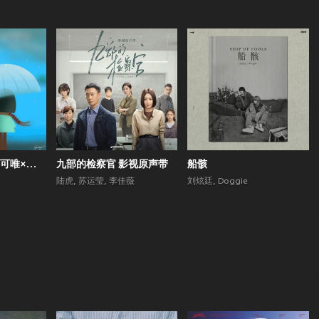
会唱歌的院子 (郁可唯×梁翘柏)
九部的检察官 影视原声带
船骸
陆虎
,
苏运莹
,
李佳薇
刘炫廷
,
Doggie