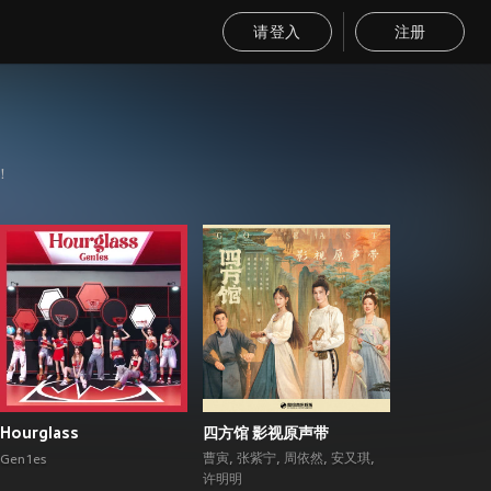
请登入
注册
！
Hourglass
四方馆 影视原声带
曹寅
,
张紫宁
,
周依然
,
安又琪
,
Gen1es
许明明