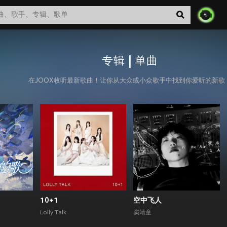
专辑 | 单曲
在JOOX收听最新歌曲！让你从大众或小众歌手中找到你爱听的新歌
10+1
空中飞人
Lolly Talk
窦靖童