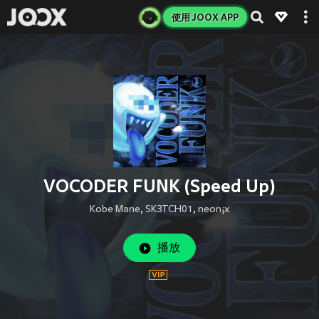
使用 JOOX APP
VOCODER FUNK (Speed Up)
Kobe Mane
,
SK3TCH01
,
neon¡x
播放