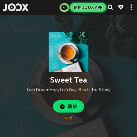
使用 JOOX APP
Sweet Tea
Lofi DreamHop
,
Lofi Guy
,
Beats for Study
播放