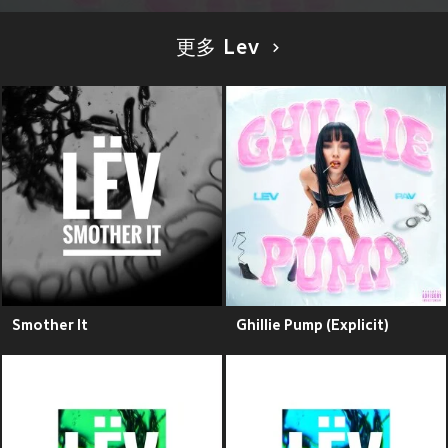
更多 Lev
Smother It
Ghillie Pump (Explicit)