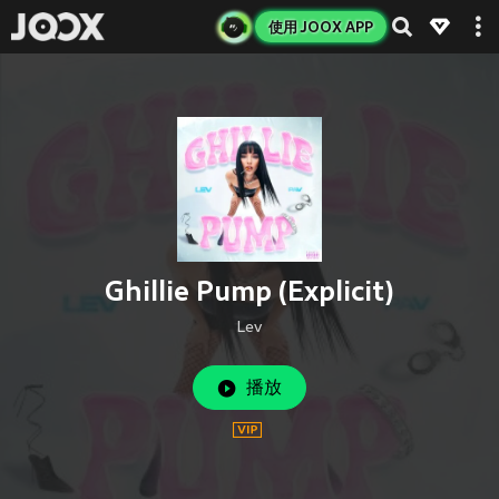
使用 JOOX APP
Ghillie Pump (Explicit)
Lev
播放