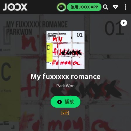
使用 JOOX APP
My fuxxxxx romance
Park Won
播放