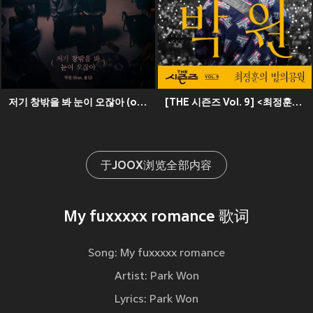
저기 창밖을 봐 눈이 오잖아 (over the window)
[THE 시즌즈 Vol. 9] <최정훈의 밤의 공원> ReːWake x 박원 ([THE SEASONS Vol. 9] <Choi Jung Hoon's Midnight Park> ReːWake x PARK WON)
于JOOX浏览全部内容
My fuxxxxx romance 歌词
Song: My fuxxxxx romance
Artist: Park Won
Lyrics: Park Won