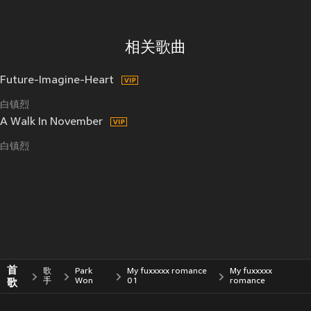
相关歌曲
Future-Imagine-Heart
白镇烈
A Walk In November
白镇烈
首
歌
Park
My fuxxxxx romance
My fuxxxxx
歌
手
Won
01
romance