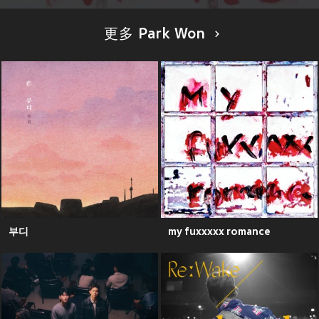
更多 Park Won
부디
my fuxxxxx romance