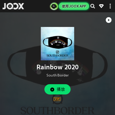
使用 JOOX APP
Rainbow 2020
South Border
播放