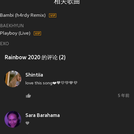
相关歌曲
Bambi (h4rdy Remix)
BAEKHYUN
Playboy (Live)
EXO
Rainbow 2020 的评论 (2)
Shintiia
love this song❤️🧡💛💚💙💜
5 年前
Sara Barahama
💙