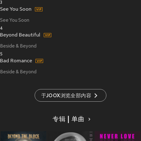
3
See You Soon
See You Soon
4
Beyond Beautiful
Beside & Beyond
5
Bad Romance
Beside & Beyond
于JOOX浏览全部内容
专辑 | 单曲