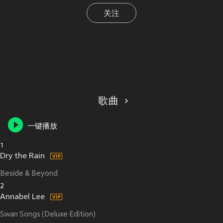
关注
歌曲
一键播放
1
Dry the Rain
Beside & Beyond
2
Annabel Lee
Swan Songs (Deluxe Edition)