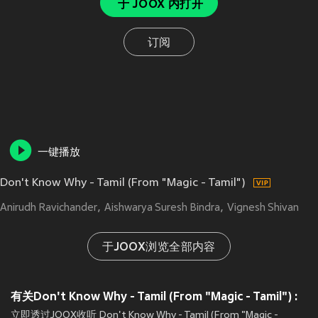
于 JOOX 内打开
订阅
一键播放
Don't Know Why - Tamil (From "Magic - Tamil")
Anirudh Ravichander
Aishwarya Suresh Bindra
Vignesh Shivan
于JOOX浏览全部内容
有关Don't Know Why - Tamil (From "Magic - Tamil") :
立即透过JOOX收听 Don't Know Why - Tamil (From "Magic -