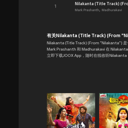
Nilakanta (Title Track) (Fr
1
Mark Prashanth
Madhurakavi
有关Nilakanta (Title Track) (From "Ni
Nilakanta (Title Track) (From "Nil
Mark Prashanth 和 Madhurakavi 在 N
立即下载JOOX App，随时在线收听Nilakanta (Titl