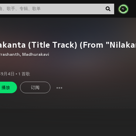
akanta (Title Track) (From "Nilaka
Prashanth
,
Madhurakavi
年9月4日
•
1
首歌
播放
订阅