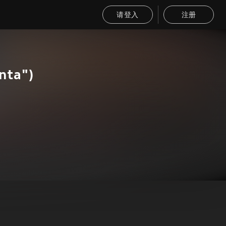
请登入
注册
nta")