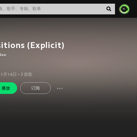
itions (Explicit)
dee
年1月14日
•
3
首歌
播放
订阅