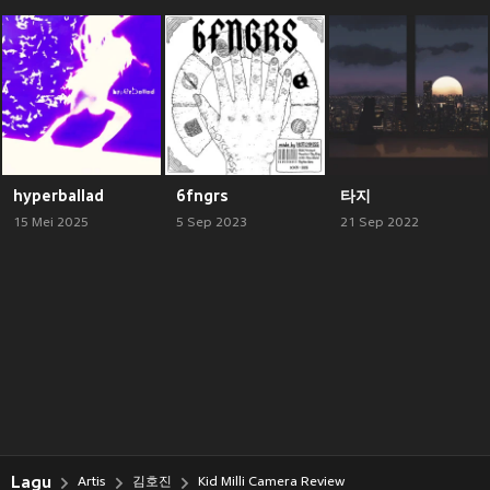
hyperballad
6fngrs
타지
15 Mei 2025
5 Sep 2023
21 Sep 2022
Lagu
Artis
김호진
Kid Milli Camera Review